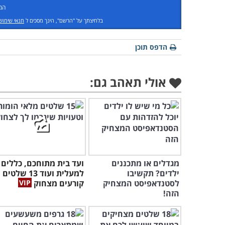
המ
בלחיצתך על "הרשם", הינך מסכים ל
תנאי שימוש
הדפס תוכן
אולי תאהב גם:
מגדלים או מתכננים
ועד בית מתוחכם, כללים
ילדים? תקשיבו
למעלית ועוד 13 שלטים
לסטנדאפיסט המצחיק
קורעים מצחוק
הזה!