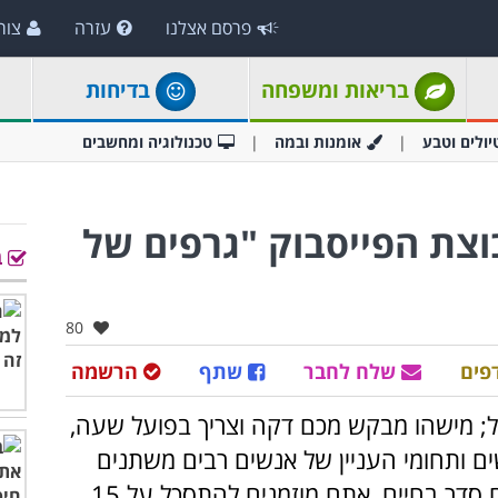
פרסם אצלנו
עזרה
צור
בריאות ומשפחה
בדיחות
יולים וטבע
אומנות ובמה
טכנולוגיה ומחשבים
בוצת הפייסבוק "גרפים של
ב
אהבו:
80
פים
שלח לחבר
שתף
הרשמה
; מישהו מבקש מכם דקה וצריך בפועל שעה,
ם ותחומי העניין של אנשים רבים משתנים
באופן דרמטי אחרי גיל 65... כדי לעשות לכם סדר בחיים, אתם מוזמנים להתסכל על 15