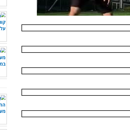
00:00
/
01:05