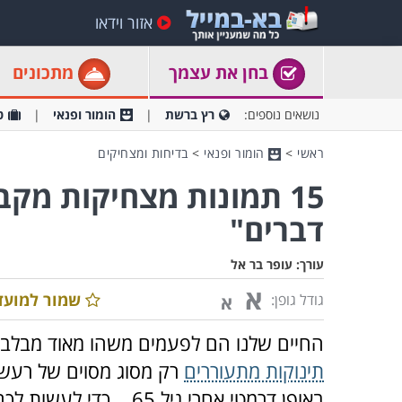
אזור וידאו
בחן את עצמך
מתכונים
נושאים נוספים:
רץ ברשת
הומור ופנאי
ט
ראשי
>
הומור ופנאי
>
בדיחות ומצחיקים
15 תמונות מצחיקות מק
דברים"
עורך:
עופר בר אל
א
שמור למועד
גודל גופן:
א
החיים שלנו הם לפעמים משהו מאוד מבלבל
תינוקות מתעוררים
רק מסוג מסוים של רעשי