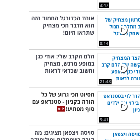
3:47
אוהד הכדורגל החמוד הזה
הוא הדבר הכי מצחיק
שתראו היום!
0:14
הלם הקרב שלי: אודי כגן
במופע מרגש, מצחיק
וחשוב שכדאי לראות
21:43
הסיוט הכי גרוע של כל
הורה בקניון - סטנדאפ עם
סוף מפתיע!
3:41
סויסה ויצפאן מציגים: מה
קורה כשמחלות ופוליטיקה