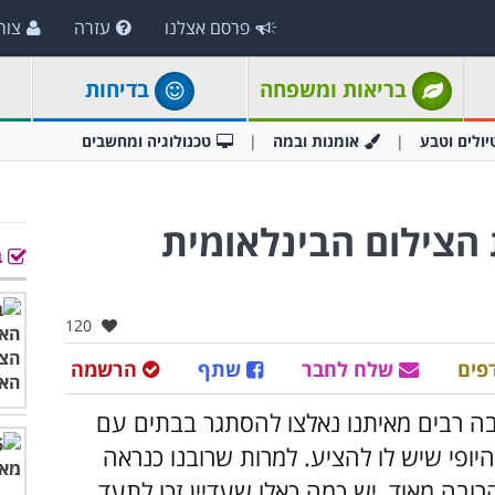
פרסם אצלנו
עזרה
צור
בריאות ומשפחה
בדיחות
יולים וטבע
אומנות ובמה
טכנולוגיה ומחשבים
ת הצילום הבינלאומית
ב
אהבו:
120
פים
שלח לחבר
שתף
הרשמה
בה רבים מאיתנו נאלצו להסתגר בבתים עם
יופי שיש לו להציע. למרות שרובנו כנראה
ובה מאוד, יש כמה כאלו שעדיין זכו לתעד