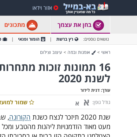
אזור וידאו
בחן את עצמך
מתכונים
נושאים נוספים:
רץ ברשת
הומור ופנאי
ט
ראשי
>
אומנות ובמה
>
עיצוב וצילום
16 תמונות זוכות מתחרו
לשנת 2020
עורך:
דנית לידור
א
שמור למועד
גודל גופן:
א
שנת 2020 תיזכר לנצח כשנת
הקורונה
, ש
מעט מאוד הזדמנויות ליהנות מהטבע ומכל ה
הצטלמנו בתקופה הזו בבית או בסביבתו הקר