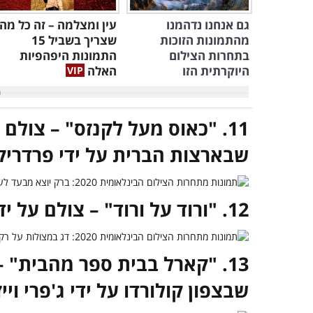
גם אנחנו נדהמנו
עין ומצלמה – זה כל מה
מהתמונות הזוכות
שצריך בשביל 15
בתחרות הצילום
התמונות היפהפיות
היוקרתית הזו
האלה
11. "כאוס מעל לקנזס" – צולם
שבארצות הברית על ידי פרדריק ק
12. "ורוד על ורוד" – צולם על ידי פאולה גומז ויאנה.
13. "קארל בבית ספר מהבית" 
שבצפון קולורדו על ידי ג'פרי וייז