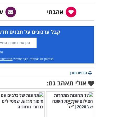
אהבתי
ש
קבל עדכונים על תכנים חדש
המ
בלחיצתך על "הרשם", הינך מסכים ל
תנאי שימוש
הדפס תוכן
אולי תאהב גם: