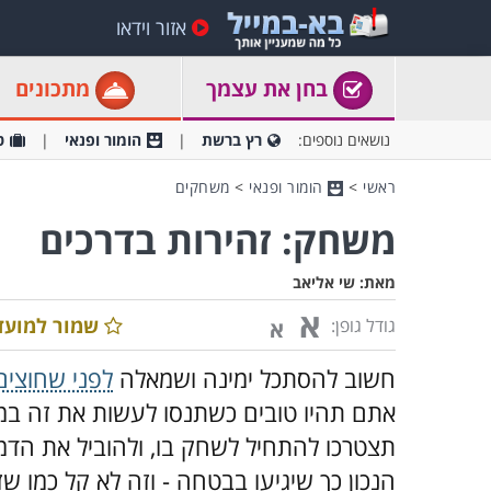
אזור וידאו
בחן את עצמך
מתכונים
נושאים נוספים:
רץ ברשת
הומור ופנאי
ט
ראשי
>
הומור ופנאי
>
משחקים
משחק: זהירות בדרכים
מאת:
שי אליאב
א
שמור למועד
גודל גופן:
א
חשוב להסתכל ימינה ושמאלה
לפני שחוצים
אתם תהיו טובים כשתנסו לעשות את זה ב
תצטרכו להתחיל לשחק בו, ולהוביל את הדמו
הנכון כך שיגיעו בבטחה - וזה לא קל כמו 