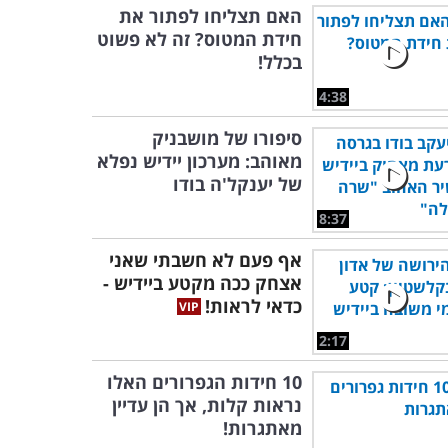
האם תצליחו לפתור את
חידת המטוס? זה לא פשוט
בכלל!
4:38
סיפורו של מושבניק
מאוהב: מערכון יידיש נפלא
של יענקל'ה בודו
8:37
אף פעם לא חשבתי שאני
אצחק ככה מקטע ביידיש -
כדאי לראות!
2:17
10 חידות הגפרורים האלו
נראות קלות, אך הן עדיין
מאתגרות!