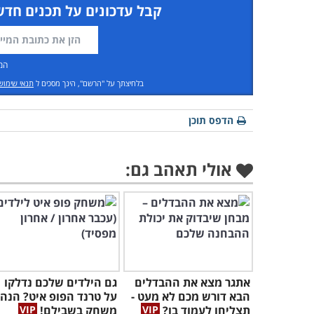
קבל עדכונים על תכנים חדש
המ
בלחיצתך על "הרשם", הינך מסכים ל
תנאי שימוש
הדפס תוכן
אולי תאהב גם:
אתגר מצא את ההבדלים
גם הילדים שלכם נדלקו
הבא דורש מכם לא מעט -
על טרנד הפופ איט? הנה
תצליחו לעמוד בו?
משחק בשבילם!