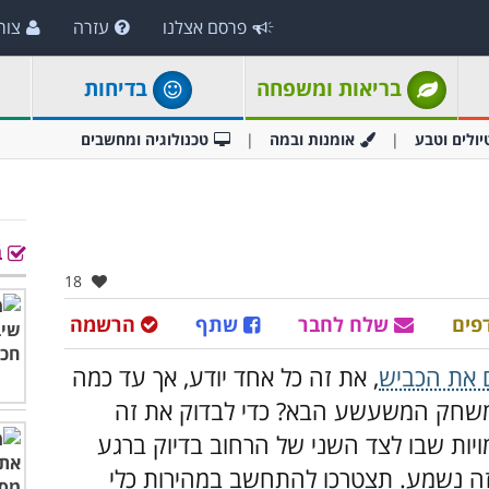
פרסם אצלנו
עזרה
צור
בריאות ומשפחה
בדיחות
יולים וטבע
אומנות ובמה
טכנולוגיה ומחשבים
ב
אהבו:
18
פים
שלח לחבר
שתף
הרשמה
 את הכביש
, את זה כל אחד יודע, אך עד כמה
משחק המשעשע הבא? כדי לבדוק את זה
יות שבו לצד השני של הרחוב בדיוק ברגע
שזה נשמע. תצטרכו להתחשב במהירות כלי