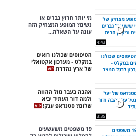
מי יותר חרוץ גברים או
נשים? המופע המצחיק הזה
עונה על השאלה...
4:43
הטיפוסים שכולנו רואים
במקלט - מערכון אקטואלי
של ארץ נהדרת
אהבה בעבר מול ההווה
ולמה דור העתיד יביא
שלום? סטנדאפ ענק!
3:35
19 משפטים משעשעים
להפליא שיכולים להגיע רק