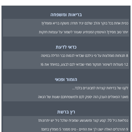
בריאות ומשפחה
כפית אחת בכל בוקר והלב שלכם יגיד תודה: משקה בריא ומומלץ!
יותר טוב מסידן? הוויטמין המפתיע שעוזר לשמור על עצמות חזקות
כדאי לדעת
8 תנוחות מומלצות על פי גילכם שכדאי לנסות כבר הלילה במיטה
12 פעולות לשיפור תפקוד מוחי שכדאי לכם לבצע, במיוחד את 6!
הומור ופנאי
לקט של בדיחות קצרות למבוגרים בלבד...
מאגר הפאזלים הענק הזה יספק לכם ולמשפחתכם שעות של הנאה
רץ ברשת
נפלאות גיל 70: קטע קצר ומשעשע שמוכיח שלכל גיל יש יתרונות!
9 ההרגלים האלה ישנו לך את החיים - טיפ מספר 5 מומלץ בחום!