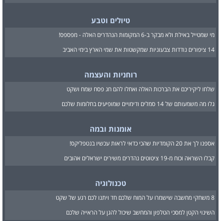
טיולים וטבע
מי שמטייל באילת ולא מבקר ב-6 המקומות הנהדרים האלה - מפספס!
14 ציפורים נודדות צבעוניות שמקשטות את שמי הארץ בימי האביב
רוחניות והעצמה
שלחו ליקיריכם את הברכות האלה ואחלו להם חג פסח שמח ושקט
גלו מה משמעותם של 14 סמלים ודימויים שמופיעים בחלומות שלכם
אומנות ובמה
אספנו לך את 20 הקומדיות שהכי כדאי לראות עכשיו בנטפליקס!
קבלו השראה וכוח מ-19 ציטוטים נהדרים משירים ישראלים אהובים
טכנולוגיה
8 משחקי מחשבה שישמרו על המוח שלכם חד ויתנו לכם רגע של שקט
השינוי הקטן למסכי הטלפון והמחשב שיכול להגן על הראייה שלכם