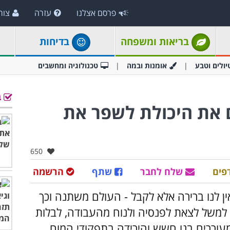
פרסם אצלנו
עזרה
צור
בריאות ומשפחה
בדיחות
יולים וטבע
אומנות ובמה
טכנולוגיה ומחשבים
ב
 את היכולת לשפר את
אהבו:
650
פים
שלח לחבר
שתף
הרשמה
 לנו ברירה אלא לקבל - העולם משתנה וכך
ו למשל לצאת לפנסיה ולנוח מהעבודה, לבלות
מעוררים בנו חשש והירידה בתפקודי המוח