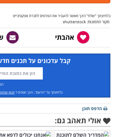
בלחיצתך "שלח" הינך מאשר להעביר את הפרטים לחברת אפקטיבייט
מקור התמונות: shutterstock
אהבתי
ש
קבל עדכונים על תכנים חדש
המ
בלחיצתך על "הרשם", הינך מסכים ל
תנאי שימוש
הדפס תוכן
אולי תאהב גם: