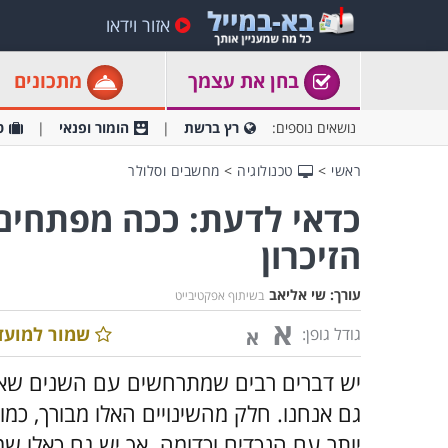
אזור וידאו
בחן את עצמך
מתכונים
נושאים נוספים:
רץ ברשת
הומור ופנאי
ט
ראשי
>
טכנולוגיה
>
מחשבים וסלולר
כדאי לדעת: ככה מפתחים
הזיכרון
עורך:
שי אליאב
בשיתוף אפקטיבייט
א
שמור למועד
גודל גופן:
א
יש דברים רבים שמתרחשים עם השנים שאין
גם אנחנו. חלק מהשינויים האלו מבורך, כמ
יותר עם הנכדים וכדומה. אך יש גם כאלו ש