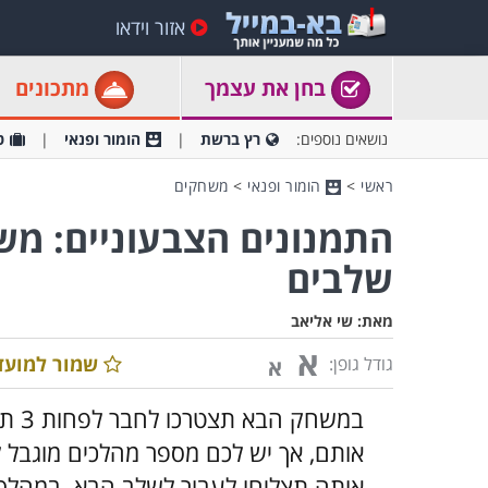
אזור וידאו
בחן את עצמך
מתכונים
נושאים נוספים:
רץ ברשת
הומור ופנאי
ט
ראשי
>
הומור ופנאי
>
משחקים
התמנונים הצבעוניים: מ
שלבים
מאת:
שי אליאב
א
שמור למועד
גודל גופן:
א
במשח
אותם, אך יש לכם מספר מהלכים מוגבל 
אותה תצליחו לעבור לשלב הבא. במהלך 