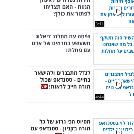
המוח - האם תצליחו
לפתור את כולן?
3:11
שִׂיחָה עִם מַחֲלָה: דיאלוג
משעשע בחרוזים של אדם
עם מחלתו
לגדל מתבגרים ולהישאר
בחיים - סטנדאפ שכול
הורה חייב לראות!
4:44
הסיוט הכי גרוע של כל
הורה בקניון - סטנדאפ עם