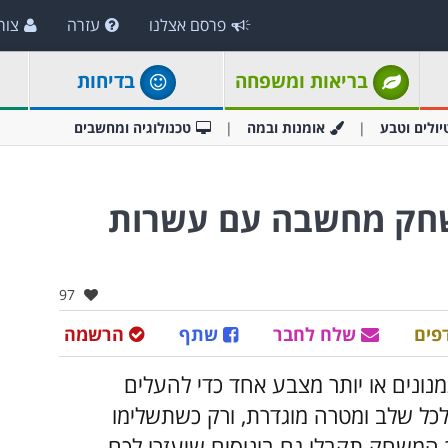
פרסם אצלנו
עזרה
צור
בריאות ומשפחה
בדיחות
יולים וטבע
אומנות ובמה
טכנולוגיה ומחשבים
שחק מחשבה עם עשרות
אהבו:
97
פים
שלח לחבר
שתף
הרשמה
ק הבא תצטרכו לחבר לפחות 3 תמנונים או יותר מצבע אחד כדי להעלים
לכל שלב ומטרה מוגדרת, ורק כשתשלימו
המשחק תקבלו גם בונוסים שיעזרו לכם