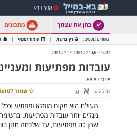
אזור וידאו
בחן את עצמך
מתכונים
נושאים נוספים:
רץ ברשת
הומור ופנאי
ט
ראשי
>
רץ ברשת
>
רץ ברשת
עובדות מפתיעות ומעניינ
עורך:
גיא זהבי
א
שמור למועד
גודל גופן:
א
העולם הוא מקום מופלא ומפתיע וככל שא
מגלים יותר עובדות מפתיעות. ברשימה
שהן כה מפתיעות, עד שלכמה מהן בווד