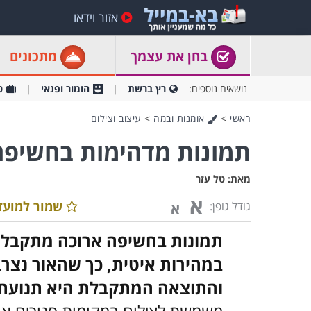
אזור וידאו
בחן את עצמך
מתכונים
נושאים נוספים:
רץ ברשת
הומור ופנאי
ט
ראשי
>
אומנות ובמה
>
עיצוב וצילום
תמונות מדהימות בחשיפה
מאת:
טל עזר
א
שמור למועד
גודל גופן:
א
תמונות בחשיפה ארוכה מתקבלו
במהירות איטית, כך שהאור נצרב
והתוצאה המתקבלת היא תנועתי