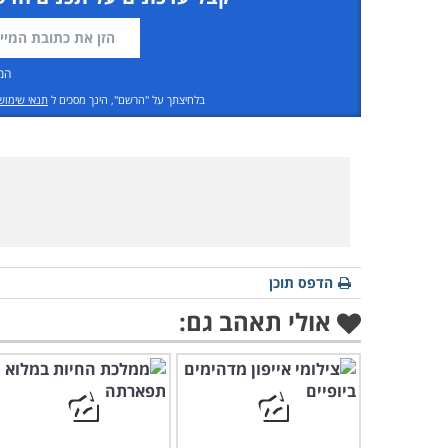
המ
בלחיצתך על "הרשם", הינך מסכים ל
תנאי שימוש
הדפס תוכן
אולי תאהב גם: