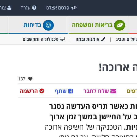
פרסם אצלנו
עזרה
צור
בריאות ומשפחה
בדיחות
יולים וטבע
אומנות ובמה
טכנולוגיה ומחשבים
 ארוכה!
אהבו:
137
פים
שלח לחבר
שתף
הרשמה
ת כאשר תריס העדשה נסגר
 על החיישן במשך זמן ארוך
ות.
הטכניקה של חשיפה ארוכה