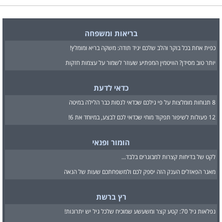
בריאות ומשפחה
כפית אחת בכל בוקר והלב שלכם יגיד תודה: משקה בריא ומומלץ!
יותר טוב מסידן? הוויטמין המפתיע שעוזר לשמור על עצמות חזקות
כדאי לדעת
8 תנוחות מומלצות על פי גילכם שכדאי לנסות כבר הלילה במיטה
12 פעולות לשיפור תפקוד מוחי שכדאי לכם לבצע, במיוחד את 6!
הומור ופנאי
לקט של בדיחות קצרות למבוגרים בלבד...
מאגר הפאזלים הענק הזה יספק לכם ולמשפחתכם שעות של הנאה
רץ ברשת
נפלאות גיל 70: קטע קצר ומשעשע שמוכיח שלכל גיל יש יתרונות!