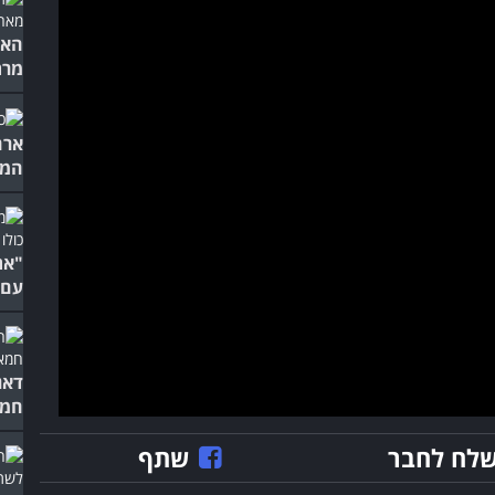
האם
מרת
ארה
המע
"את
עם 
דאג
חמא
לח לחבר
שתף