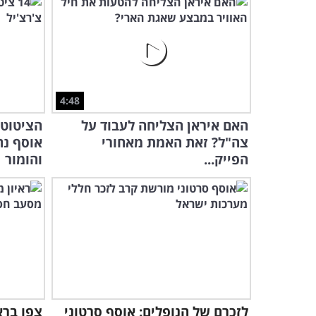
4:48
האם איראן הצליחה לעבוד על
הציטוטי
צה"ל? זאת האמת מאחורי
אוסף נה
הפייק...
והומור
לזכרם של הנופלים: אוסף סרטוני
צפו ברא