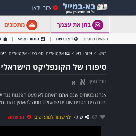
אזור וידאו
בחן את עצמך
מתכונים
נושאים נוספים:
רץ ברשת
הומור ופנאי
ט
ראשי
>
אזור וידאו
>
אקטואליה וספורט
>
אקטואליה וביטח
סיפורו של הקונפליקט הישראלי פלסטי
א
גודל גופן:
א
אנחנו בטוחים שגם אתם ראיתם לא מעט הפנגות נגד ישר
מהדהדים מסרים שגויים שהעולם נוטה להאמין בהם. מק
אהבו:
67
שתף
שמור למועדפים
הרשמה