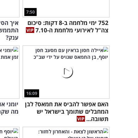
7:50
752 ימי מלחמה ב-8 דקות: סיכום
איך הסי
צה"ל לאירועי מלחמת ה-7.10
התממש ו
ענק?
16:09
האם אפשר להביס את חמאס? לבן
יומני א
המחבלים שתומך בישראל יש
מה שקרה ב-7.10 ו
תשובה...