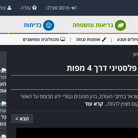
פרסם אצלנו
עזרה
צור
בריאות ומשפחה
בדיחות
יולים וטבע
אומנות ובמה
טכנולוגיה ומחשבים
ון
ני דרך 4 מפות
הער
את 
אל ברחבי העולם, בהן מפגנים נטולי ידע מבוסס על האזור
ום מצוין להתח..
קרא עוד
כל 
הבא
החכ