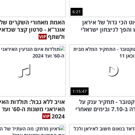
6:21
וט הכי גדול של איראן
האמת מאחורי השקרים של
הפך לניצחון ישראלי
אונר"א - סרטון קצר שכדאי
ולשתף
1:15:47
וקטובר - תחקיר ענק על
אויב ללא גבול: תולדות האי
בימים שאחרי
האיראני משנות ה-60' ועד
2024