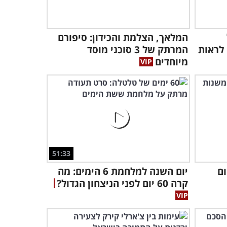
סרטון ההסברה שהעולם צריך
לראות - מה קרה ב-7
המלאך, הצלמת והכידון: סיפורם
באוקטובר?
 לראות
המרתק של 3 סוכני מוסד
3:35
מיוחדים
העיתונאי הזה מסביר לעולם
על הזוועות שביצע חמאס,
חשוב לשתף!
1:04
הקולונל הבריטי הזה מסביר
למה צה"ל הוא הצבא הכי
מוסרי בעולם
51:33
5:34
ום
יום השנה למלחמת 6 הימים: מה
הפרשן הפוליטי הזה מספר
קרה 60 יום לפני הניצחון הגדול?
לכל אמריקה את האמת על
ההפגנות בעזה...
2:51