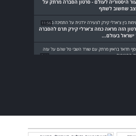
ור היסטוריה לעולם - סרטון הסברה מרתק על
ב שחשוב לשתף
11:56
טון הזה מראה כמה צ'ארלי קירק תרם להסברה
ישראל בעולם...
6:11
ב האמיתי ומצב החטופים: ראיון חשוב עם
ד השבי טל שהם
4:31
לונל האמריקאי הזה מזכיר לעולם משהו חשוב
הסיוע לעזה...
נציג
1:33
למנט השוויצרי מזכיר לעולם את הצביעות של
ופה