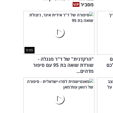
צוק איתן!
מסביר
4:22
סוף מלחמה שמח: שחר חסון
בסטנדאפ אקטואלי שצוחק על
המצב
20:13
9:05
ם
"הרקדנית" של ד"ר מנגלה -
כם
שורדת שואה בת 95 עם סיפור
מדהים...