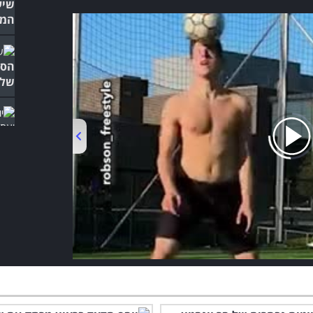
שיע
המצ
הסר
של 
הרע
שור
הקו
על 
00:00
/
01:05
הפר
איר