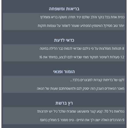
בריאות ומשפחה
כפית אחת בכל בוקר והלב שלכם יגיד תודה: משקה בריא ומומלץ!
יותר טוב מסידן? הוויטמין המפתיע שעוזר לשמור על עצמות חזקות
כדאי לדעת
8 תנוחות מומלצות על פי גילכם שכדאי לנסות כבר הלילה במיטה
12 פעולות לשיפור תפקוד מוחי שכדאי לכם לבצע, במיוחד את 6!
הומור ופנאי
לקט של בדיחות קצרות למבוגרים בלבד...
מאגר הפאזלים הענק הזה יספק לכם ולמשפחתכם שעות של הנאה
רץ ברשת
נפלאות גיל 70: קטע קצר ומשעשע שמוכיח שלכל גיל יש יתרונות!
9 ההרגלים האלה ישנו לך את החיים - טיפ מספר 5 מומלץ בחום!