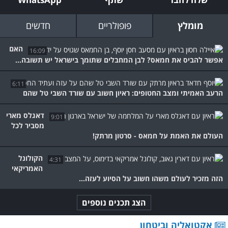
מומלץ
פופולריים
חדשים
האם
16:09
אפשר להביס את חמאס? לבן המחבלים שתומך בישראל יש תשובה...
6:11
הרעב האמיתי ומצב החטופים: ראיון חשוב עם שורד השבי טל שהם
דאגלס מארי
9:01
מסביר לכל
העולם את האמת על חמאס - סרטון מרתק!
הקולונל
4:31
האמריקאי
הזה מזכיר לעולם משהו חשוב על הסיוע לעזה...
הצג תכנים נוספים
אקטואליה וביטחון