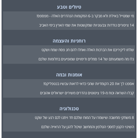
טיולים וטבע
מי שמטייל באילת ולא מבקר ב-6 המקומות הנהדרים האלה - מפספס!
14 ציפורים נודדות צבעוניות שמקשטות את שמי הארץ בימי האביב
רוחניות והעצמה
שלחו ליקיריכם את הברכות האלה ואחלו להם חג פסח שמח ושקט
גלו מה משמעותם של 14 סמלים ודימויים שמופיעים בחלומות שלכם
אומנות ובמה
אספנו לך את 20 הקומדיות שהכי כדאי לראות עכשיו בנטפליקס!
קבלו השראה וכוח מ-19 ציטוטים נהדרים משירים ישראלים אהובים
טכנולוגיה
8 משחקי מחשבה שישמרו על המוח שלכם חד ויתנו לכם רגע של שקט
השינוי הקטן למסכי הטלפון והמחשב שיכול להגן על הראייה שלכם