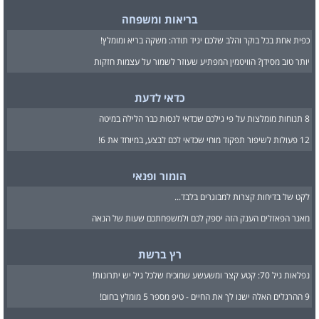
בריאות ומשפחה
כפית אחת בכל בוקר והלב שלכם יגיד תודה: משקה בריא ומומלץ!
יותר טוב מסידן? הוויטמין המפתיע שעוזר לשמור על עצמות חזקות
כדאי לדעת
8 תנוחות מומלצות על פי גילכם שכדאי לנסות כבר הלילה במיטה
12 פעולות לשיפור תפקוד מוחי שכדאי לכם לבצע, במיוחד את 6!
הומור ופנאי
לקט של בדיחות קצרות למבוגרים בלבד...
מאגר הפאזלים הענק הזה יספק לכם ולמשפחתכם שעות של הנאה
רץ ברשת
נפלאות גיל 70: קטע קצר ומשעשע שמוכיח שלכל גיל יש יתרונות!
9 ההרגלים האלה ישנו לך את החיים - טיפ מספר 5 מומלץ בחום!