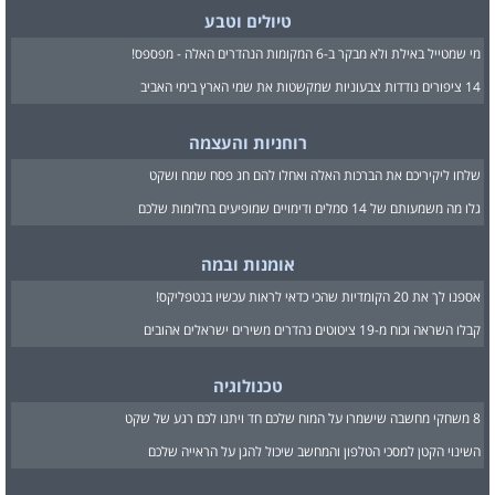
טיולים וטבע
מי שמטייל באילת ולא מבקר ב-6 המקומות הנהדרים האלה - מפספס!
14 ציפורים נודדות צבעוניות שמקשטות את שמי הארץ בימי האביב
רוחניות והעצמה
שלחו ליקיריכם את הברכות האלה ואחלו להם חג פסח שמח ושקט
גלו מה משמעותם של 14 סמלים ודימויים שמופיעים בחלומות שלכם
אומנות ובמה
אספנו לך את 20 הקומדיות שהכי כדאי לראות עכשיו בנטפליקס!
קבלו השראה וכוח מ-19 ציטוטים נהדרים משירים ישראלים אהובים
טכנולוגיה
8 משחקי מחשבה שישמרו על המוח שלכם חד ויתנו לכם רגע של שקט
השינוי הקטן למסכי הטלפון והמחשב שיכול להגן על הראייה שלכם