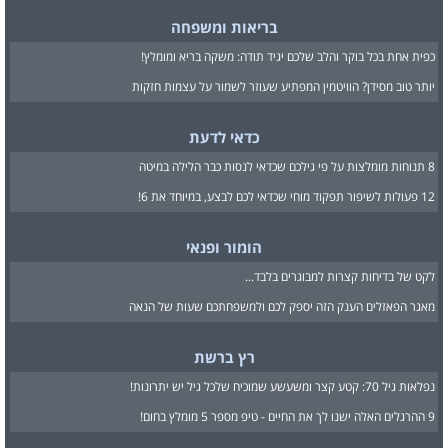
בריאות ומשפחה
כפית אחת בכל בוקר והלב שלכם יגיד תודה: משקה בריא ומומלץ!
יותר טוב מסידן? הוויטמין המפתיע שעוזר לשמור על עצמות חזקות
כדאי לדעת
8 תנוחות מומלצות על פי גילכם שכדאי לנסות כבר הלילה במיטה
12 פעולות לשיפור תפקוד מוחי שכדאי לכם לבצע, במיוחד את 6!
הומור ופנאי
לקט של בדיחות קצרות למבוגרים בלבד...
מאגר הפאזלים הענק הזה יספק לכם ולמשפחתכם שעות של הנאה
רץ ברשת
נפלאות גיל 70: קטע קצר ומשעשע שמוכיח שלכל גיל יש יתרונות!
9 ההרגלים האלה ישנו לך את החיים - טיפ מספר 5 מומלץ בחום!