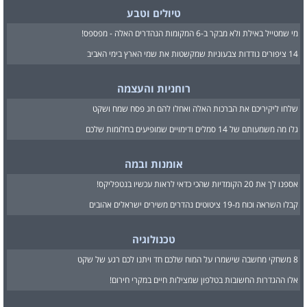
טיולים וטבע
מי שמטייל באילת ולא מבקר ב-6 המקומות הנהדרים האלה - מפספס!
14 ציפורים נודדות צבעוניות שמקשטות את שמי הארץ בימי האביב
רוחניות והעצמה
שלחו ליקיריכם את הברכות האלה ואחלו להם חג פסח שמח ושקט
גלו מה משמעותם של 14 סמלים ודימויים שמופיעים בחלומות שלכם
אומנות ובמה
אספנו לך את 20 הקומדיות שהכי כדאי לראות עכשיו בנטפליקס!
קבלו השראה וכוח מ-19 ציטוטים נהדרים משירים ישראלים אהובים
טכנולוגיה
8 משחקי מחשבה שישמרו על המוח שלכם חד ויתנו לכם רגע של שקט
אלו ההגדרות החשובות בטלפון שמצילות חיים במקרי חירום!