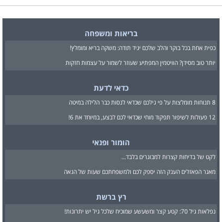
בריאות ומשפחה
כפית אחת בכל בוקר והלב שלכם יגיד תודה: משקה בריא ומומלץ!
יותר טוב מסידן? הוויטמין המפתיע שעוזר לשמור על עצמות חזקות
כדאי לדעת
8 תנוחות מומלצות על פי גילכם שכדאי לנסות כבר הלילה במיטה
12 פעולות לשיפור תפקוד מוחי שכדאי לכם לבצע, במיוחד את 6!
הומור ופנאי
לקט של בדיחות קצרות למבוגרים בלבד...
מאגר הפאזלים הענק הזה יספק לכם ולמשפחתכם שעות של הנאה
רץ ברשת
נפלאות גיל 70: קטע קצר ומשעשע שמוכיח שלכל גיל יש יתרונות!