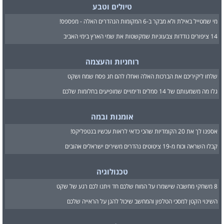
טיולים וטבע
מי שמטייל באילת ולא מבקר ב-6 המקומות הנהדרים האלה - מפספס!
14 ציפורים נודדות צבעוניות שמקשטות את שמי הארץ בימי האביב
רוחניות והעצמה
שלחו ליקיריכם את הברכות האלה ואחלו להם חג פסח שמח ושקט
גלו מה משמעותם של 14 סמלים ודימויים שמופיעים בחלומות שלכם
אומנות ובמה
אספנו לך את 20 הקומדיות שהכי כדאי לראות עכשיו בנטפליקס!
קבלו השראה וכוח מ-19 ציטוטים נהדרים משירים ישראלים אהובים
טכנולוגיה
8 משחקי מחשבה שישמרו על המוח שלכם חד ויתנו לכם רגע של שקט
השינוי הקטן למסכי הטלפון והמחשב שיכול להגן על הראייה שלכם