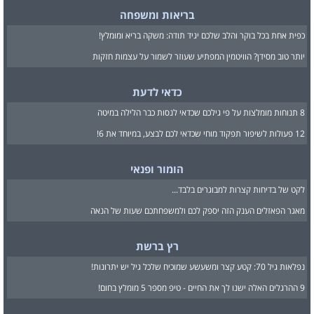
בריאות ומשפחה
כפית אחת בכל בוקר והלב שלכם יגיד תודה: משקה בריא ומומלץ!
יותר טוב מסידן? הוויטמין המפתיע שעוזר לשמור על עצמות חזקות
כדאי לדעת
8 תנוחות מומלצות על פי גילכם שכדאי לנסות כבר הלילה במיטה
12 פעולות לשיפור תפקוד מוחי שכדאי לכם לבצע, במיוחד את 6!
הומור ופנאי
לקט של בדיחות קצרות למבוגרים בלבד...
מאגר הפאזלים הענק הזה יספק לכם ולמשפחתכם שעות של הנאה
רץ ברשת
נפלאות גיל 70: קטע קצר ומשעשע שמוכיח שלכל גיל יש יתרונות!
9 ההרגלים האלה ישנו לך את החיים - טיפ מספר 5 מומלץ בחום!