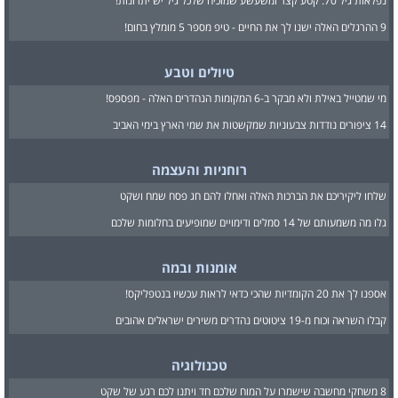
נפלאות גיל 70: קטע קצר ומשעשע שמוכיח שלכל גיל יש יתרונות!
9 ההרגלים האלה ישנו לך את החיים - טיפ מספר 5 מומלץ בחום!
טיולים וטבע
מי שמטייל באילת ולא מבקר ב-6 המקומות הנהדרים האלה - מפספס!
14 ציפורים נודדות צבעוניות שמקשטות את שמי הארץ בימי האביב
רוחניות והעצמה
שלחו ליקיריכם את הברכות האלה ואחלו להם חג פסח שמח ושקט
גלו מה משמעותם של 14 סמלים ודימויים שמופיעים בחלומות שלכם
אומנות ובמה
אספנו לך את 20 הקומדיות שהכי כדאי לראות עכשיו בנטפליקס!
קבלו השראה וכוח מ-19 ציטוטים נהדרים משירים ישראלים אהובים
טכנולוגיה
8 משחקי מחשבה שישמרו על המוח שלכם חד ויתנו לכם רגע של שקט