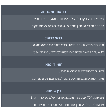
בריאות ומשפחה
כפית אחת בכל בוקר והלב שלכם יגיד תודה: משקה בריא ומומלץ!
יותר טוב מסידן? הוויטמין המפתיע שעוזר לשמור על עצמות חזקות
כדאי לדעת
8 תנוחות מומלצות על פי גילכם שכדאי לנסות כבר הלילה במיטה
12 פעולות לשיפור תפקוד מוחי שכדאי לכם לבצע, במיוחד את 6!
הומור ופנאי
לקט של בדיחות קצרות למבוגרים בלבד...
מאגר הפאזלים הענק הזה יספק לכם ולמשפחתכם שעות של הנאה
רץ ברשת
נפלאות גיל 70: קטע קצר ומשעשע שמוכיח שלכל גיל יש יתרונות!
9 ההרגלים האלה ישנו לך את החיים - טיפ מספר 5 מומלץ בחום!