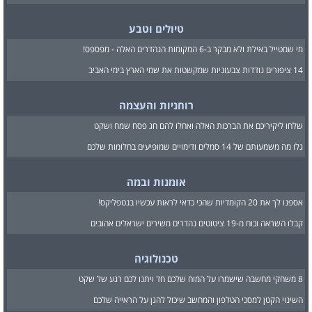
טיולים וטבע
מי שמטייל באילת ולא מבקר ב-6 המקומות הנהדרים האלה - מפספס!
14 ציפורים נודדות צבעוניות שמקשטות את שמי הארץ בימי האביב
רוחניות והעצמה
שלחו ליקיריכם את הברכות האלה ואחלו להם חג פסח שמח ושקט
גלו מה משמעותם של 14 סמלים ודימויים שמופיעים בחלומות שלכם
אומנות ובמה
אספנו לך את 20 הקומדיות שהכי כדאי לראות עכשיו בנטפליקס!
קבלו השראה וכוח מ-19 ציטוטים נהדרים משירים ישראלים אהובים
טכנולוגיה
8 משחקי מחשבה שישמרו על המוח שלכם חד ויתנו לכם רגע של שקט
השינוי הקטן למסכי הטלפון והמחשב שיכול להגן על הראייה שלכם