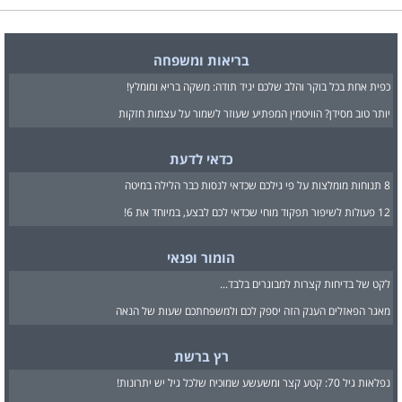
בריאות ומשפחה
כפית אחת בכל בוקר והלב שלכם יגיד תודה: משקה בריא ומומלץ!
יותר טוב מסידן? הוויטמין המפתיע שעוזר לשמור על עצמות חזקות
כדאי לדעת
8 תנוחות מומלצות על פי גילכם שכדאי לנסות כבר הלילה במיטה
12 פעולות לשיפור תפקוד מוחי שכדאי לכם לבצע, במיוחד את 6!
הומור ופנאי
לקט של בדיחות קצרות למבוגרים בלבד...
מאגר הפאזלים הענק הזה יספק לכם ולמשפחתכם שעות של הנאה
רץ ברשת
נפלאות גיל 70: קטע קצר ומשעשע שמוכיח שלכל גיל יש יתרונות!