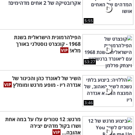
אקרובטיקה של 2 אחים מדהימים!
5:55
הפילהרמונית הישראלית בשנת
1968 - קונצרט נוסטלגי באורך
מלא!
53:27
השיר של לאונרד כהן והכינור של
אנדרה ריו - מופע מרגש ומומלץ
3:46
מרגש: 12 טנורים עלו על במה אחת
ושרו בקול מדהים יצירה
אהובה...