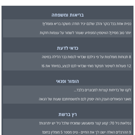
בריאות ומשפחה
כפית אחת בכל בוקר והלב שלכם יגיד תודה: משקה בריא ומומלץ!
יותר טוב מסידן? הוויטמין המפתיע שעוזר לשמור על עצמות חזקות
כדאי לדעת
8 תנוחות מומלצות על פי גילכם שכדאי לנסות כבר הלילה במיטה
12 פעולות לשיפור תפקוד מוחי שכדאי לכם לבצע, במיוחד את 6!
הומור ופנאי
לקט של בדיחות קצרות למבוגרים בלבד...
מאגר הפאזלים הענק הזה יספק לכם ולמשפחתכם שעות של הנאה
רץ ברשת
נפלאות גיל 70: קטע קצר ומשעשע שמוכיח שלכל גיל יש יתרונות!
9 ההרגלים האלה ישנו לך את החיים - טיפ מספר 5 מומלץ בחום!