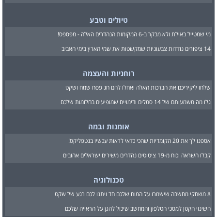
טיולים וטבע
מי שמטייל באילת ולא מבקר ב-6 המקומות הנהדרים האלה - מפספס!
14 ציפורים נודדות צבעוניות שמקשטות את שמי הארץ בימי האביב
רוחניות והעצמה
שלחו ליקיריכם את הברכות האלה ואחלו להם חג פסח שמח ושקט
גלו מה משמעותם של 14 סמלים ודימויים שמופיעים בחלומות שלכם
אומנות ובמה
אספנו לך את 20 הקומדיות שהכי כדאי לראות עכשיו בנטפליקס!
קבלו השראה וכוח מ-19 ציטוטים נהדרים משירים ישראלים אהובים
טכנולוגיה
8 משחקי מחשבה שישמרו על המוח שלכם חד ויתנו לכם רגע של שקט
השינוי הקטן למסכי הטלפון והמחשב שיכול להגן על הראייה שלכם