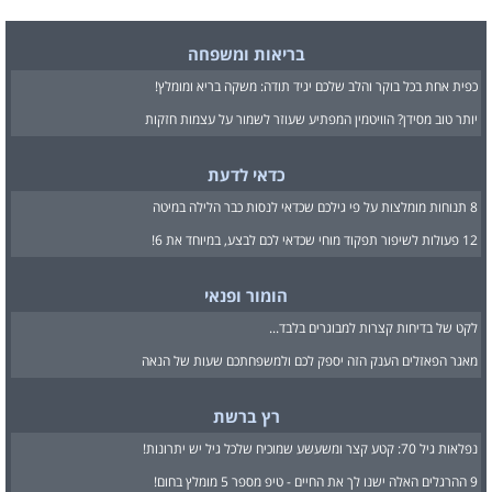
בריאות ומשפחה
כפית אחת בכל בוקר והלב שלכם יגיד תודה: משקה בריא ומומלץ!
יותר טוב מסידן? הוויטמין המפתיע שעוזר לשמור על עצמות חזקות
כדאי לדעת
8 תנוחות מומלצות על פי גילכם שכדאי לנסות כבר הלילה במיטה
12 פעולות לשיפור תפקוד מוחי שכדאי לכם לבצע, במיוחד את 6!
הומור ופנאי
לקט של בדיחות קצרות למבוגרים בלבד...
מאגר הפאזלים הענק הזה יספק לכם ולמשפחתכם שעות של הנאה
רץ ברשת
נפלאות גיל 70: קטע קצר ומשעשע שמוכיח שלכל גיל יש יתרונות!
9 ההרגלים האלה ישנו לך את החיים - טיפ מספר 5 מומלץ בחום!