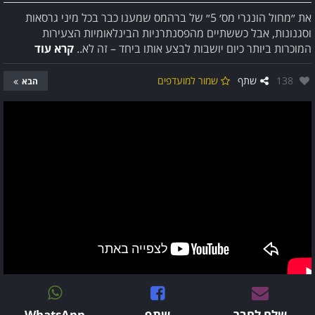
את ״מחול הונגרי מס׳ 5״ של ברהמס שמענו כבר בכל מיני גרסאות
וסגנונות, אבל כששתיים מהפסנתרניות הבינלאומיות הצעירות
המוכרות ביותר כיום יושבות לבצע אותו ביחד – זה לא..
קרא עוד
אהבו:
138
שתף
שמור למועדפים
הבא
שלח לחבר
שתף
WhatsApp