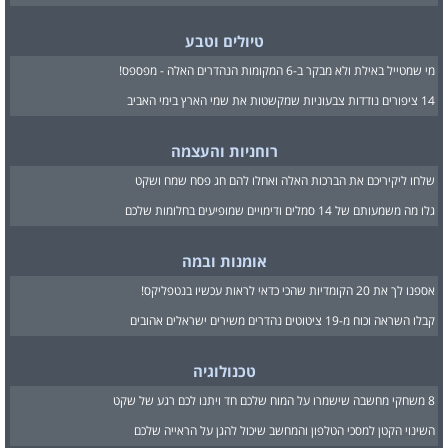
טיולים וטבע
מי שמטייל באילת ולא מבקר ב-6 המקומות הנהדרים האלה - מפספס!
14 ציפורים נודדות צבעוניות שמקשטות את שמי הארץ בימי האביב
רוחניות והעצמה
שלחו ליקיריכם את הברכות האלה ואחלו להם חג פסח שמח ושקט
גלו מה משמעותם של 14 סמלים ודימויים שמופיעים בחלומות שלכם
אומנות ובמה
אספנו לך את 20 הקומדיות שהכי כדאי לראות עכשיו בנטפליקס!
קבלו השראה וכוח מ-19 ציטוטים נהדרים משירים ישראלים אהובים
טכנולוגיה
8 משחקי מחשבה שישמרו על המוח שלכם חד ויתנו לכם רגע של שקט
השינוי הקטן למסכי הטלפון והמחשב שיכול להגן על הראייה שלכם