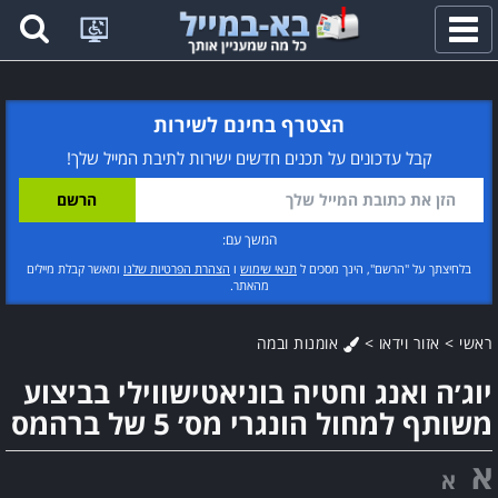
פתח
תפריט
הצטרף בחינם לשירות
קבל עדכונים על תכנים חדשים ישירות לתיבת המייל שלך!
המשך עם:
בלחיצתך על "הרשם", הינך מסכים ל
תנאי שימוש
ו
הצהרת הפרטיות שלנו
ומאשר קבלת מיילים
מהאתר.
ראשי
>
אזור וידאו
>
אומנות ובמה
יוג׳ה ואנג וחטיה בוניאטישווילי בביצוע
משותף למחול הונגרי מס׳ 5 של ברהמס
א
א