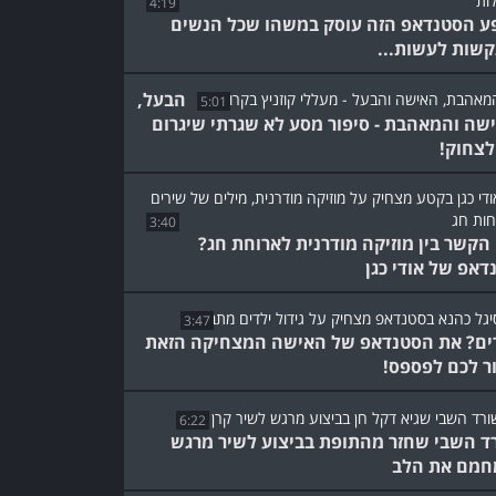
4:19
ע הסטנדאפ הזה עוסק במשהו שכל הנשים
שות לעשות...
הבעל,
5:01
שה והמאהבת - סיפור מסע לא שגרתי שיגרום
לצחוק!
3:40
הקשר בין מוזיקה מודרנית לארוחת חג?
דאפ של אודי כגן
3:47
ים? את הסטנדאפ של האישה המצחיקה הזאת
ר לכם לפספס!
6:22
ד השבי שחזר מהתופת בביצוע לשיר מרגש
מם את הלב