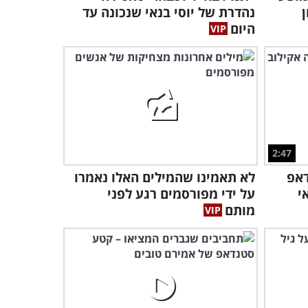
הצד המצחיק של הפרידה:
נהדרת של יוסי בנאי שנכונה עד
סטנדאפ חסר מעצורים של
היום
מור חן!
9:37
צפו בילדה שהצליחה להפתיע
את אבא שלה עם טריק מבריק
במיוחד
0:16
צפו
4:52
2:47
פע סטנדאפ שנון על תקופת הילדות, ההורות
דאפ
לא תאמינו שהמילים האלו נאמרו
 שביניהן
י
על ידי מפורסמים רגע לפני
מותם
קורע מצחוק: צפו בתגובתם
של חתולים למפגש ראשון עם
מלפפון!
3:27
אתם חייבים לראות מה קרה
לבחור שיצא לסקי במציאות