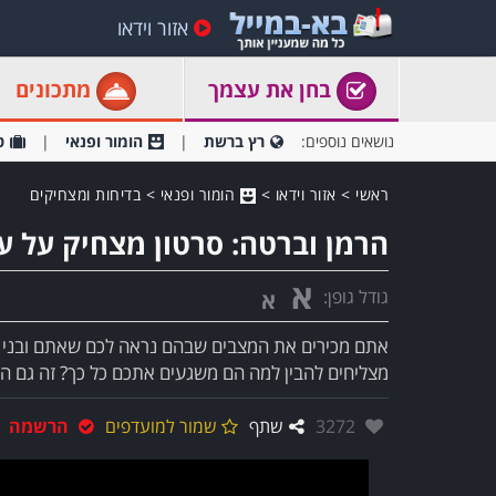
אזור וידאו
בחן את עצמך
מתכונים
נושאים נוספים:
רץ ברשת
הומור ופנאי
ט
ראשי
>
אזור וידאו
>
הומור ופנאי
>
בדיחות ומצחיקים
הרמן וברטה: סרטון מצחיק על ער
א
גודל גופן:
א
אתם מכירים את המצבים שבהם נראה לכם שאתם ובני הז
מצליחים להבין למה הם משגעים אתכם כל כך? זה גם הב
אהבו:
3272
שתף
שמור למועדפים
הרשמה