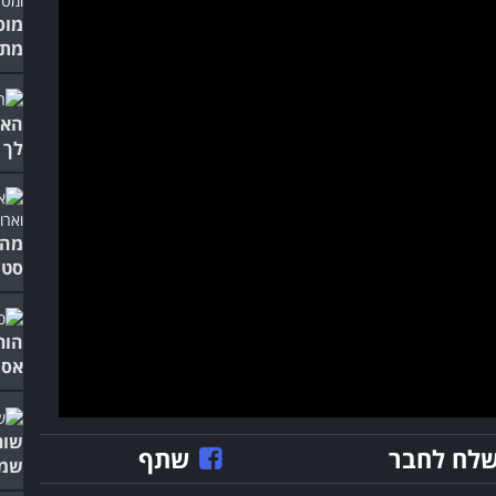
מופ
מתק
האי
לך 
מה 
סטנ
הור
אסו
שור
לח לחבר
שתף
שמח