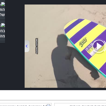
הור
של 
במי
מהט
00:00
/
03:10