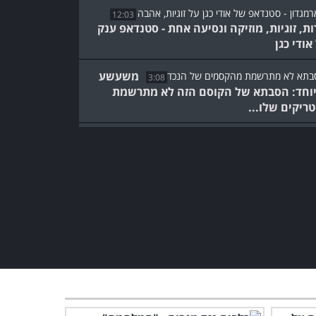
12:03
ות, זוגיות, מוזיקה ונסיעה אחת - סטנדאפ ענק
אודי כגן
משעשע
3:08
וחד: הסבתא של הקוסם הזה לא מתרשמת
ריקים שלו...
גיל זה רק מספר: הנה כמה
סבים וסבות שנהנים בדיוק
כמו הנכדים
10:16
צפו באודי כגן מסביר כמה זה
קשה ומצחיק להיות אבא לילד
מתבגר...
3:50
הפסקה של צחוק ושמחה:
צפו בכלבי ההאסקי החמודים
ביותר ברשת!