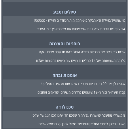
טיולים וטבע
מי שמטייל באילת ולא מבקר ב-6 המקומות הנהדרים האלה - מפספס!
14 ציפורים נודדות צבעוניות שמקשטות את שמי הארץ בימי האביב
רוחניות והעצמה
שלחו ליקיריכם את הברכות האלה ואחלו להם חג פסח שמח ושקט
גלו מה משמעותם של 14 סמלים ודימויים שמופיעים בחלומות שלכם
אומנות ובמה
אספנו לך את 20 הקומדיות שהכי כדאי לראות עכשיו בנטפליקס!
קבלו השראה וכוח מ-19 ציטוטים נהדרים משירים ישראלים אהובים
טכנולוגיה
8 משחקי מחשבה שישמרו על המוח שלכם חד ויתנו לכם רגע של שקט
השינוי הקטן למסכי הטלפון והמחשב שיכול להגן על הראייה שלכם