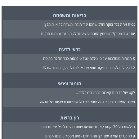
בריאות ומשפחה
כפית אחת בכל בוקר והלב שלכם יגיד תודה: משקה בריא ומומלץ!
יותר טוב מסידן? הוויטמין המפתיע שעוזר לשמור על עצמות חזקות
כדאי לדעת
8 תנוחות מומלצות על פי גילכם שכדאי לנסות כבר הלילה במיטה
12 פעולות לשיפור תפקוד מוחי שכדאי לכם לבצע, במיוחד את 6!
הומור ופנאי
לקט של בדיחות קצרות למבוגרים בלבד...
מאגר הפאזלים הענק הזה יספק לכם ולמשפחתכם שעות של הנאה
רץ ברשת
נפלאות גיל 70: קטע קצר ומשעשע שמוכיח שלכל גיל יש יתרונות!
9 ההרגלים האלה ישנו לך את החיים - טיפ מספר 5 מומלץ בחום!