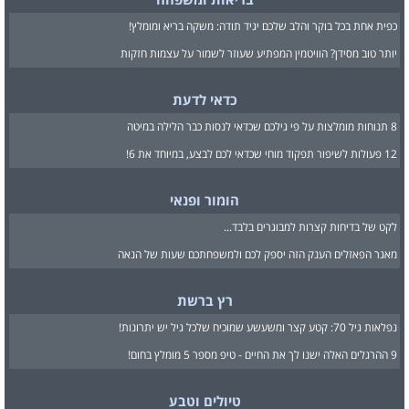
כפית אחת בכל בוקר והלב שלכם יגיד תודה: משקה בריא ומומלץ!
יותר טוב מסידן? הוויטמין המפתיע שעוזר לשמור על עצמות חזקות
כדאי לדעת
8 תנוחות מומלצות על פי גילכם שכדאי לנסות כבר הלילה במיטה
12 פעולות לשיפור תפקוד מוחי שכדאי לכם לבצע, במיוחד את 6!
הומור ופנאי
לקט של בדיחות קצרות למבוגרים בלבד...
מאגר הפאזלים הענק הזה יספק לכם ולמשפחתכם שעות של הנאה
רץ ברשת
נפלאות גיל 70: קטע קצר ומשעשע שמוכיח שלכל גיל יש יתרונות!
9 ההרגלים האלה ישנו לך את החיים - טיפ מספר 5 מומלץ בחום!
טיולים וטבע