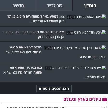
מומלץ
פופולריים
חדשים
צאו למסע באחד מהאזורים היפים ביותר
28:43
ביוון שאולי לא הכרתם...
צאו איתנו למסע מדהים ביופיו לאי קורפו –
7:20
גן עדן בכחול וירוק
רוצים למלא את הנפש
3:28
בנחת? צפו ב-4 דקות של
צפון יוון המרהיבה
צפו בסרטון החושף את
5:42
אתונה המדהימה כפי שהיא
נראית באמת...
הצג תכנים נוספים
טיולים בארץ ובעולם