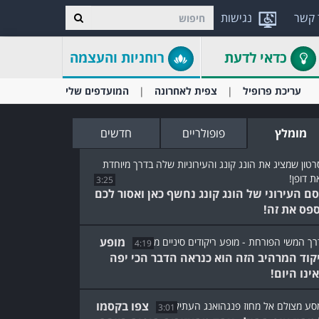
 קשר
נגישות
כדאי לדעת
רוחניות והעצמה
עריכת פרופיל
צפית לאחרונה
המועדפים שלי
מומלץ
פופולריים
חדשים
3:25
ם העירוני של הונג קונג נחשף כאן ואסור לכם
פס את זה!
מופע
4:19
קוד המרהיב הזה הוא כנראה הדבר הכי יפה
ינו היום!
צפו בקסמו
3:01