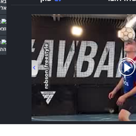
באח
אלי
וצא
ההי
נפו
הדר
נשמ
00:00
/
01:06