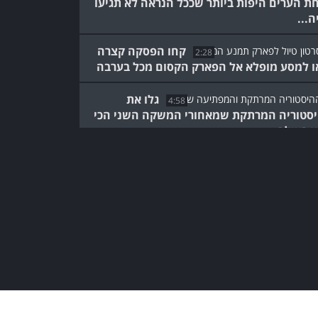
ת הערים היפות ביותר שככל הנראה לא תגיעו
ה...
קחו הפסקה קצרה
2:28
ו למסע מופלא אל הפארק הקסום מכל בערבה
גלו את
4:58
סטוריה המרתקת שמאחורי המשקה השני הכי
ץ בעולם
השנה הסינית החדשה
נפתחה במופע אקרובטיקה
מדהים שחובה לראות!
5:59
ריקוד
3:58
קון והאריה: מופע אקרובטיקה סיני שיעצור את
תכם!
מבקרי הפסטיבל הזה זוכים
להיכנס לתוך עולם קרח