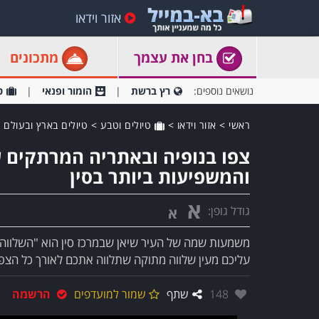
אזור וידאו
בחן את עצמך
מתכונים
נושאים נוספים:
רץ ברשת
הומור ופנאי
ט
ראשי
>
אזור וידאו
>
טיולים וטבע
>
טיולים בארץ ובעולם
צפו בנופיה ובאתריה המרתקים 
והמשפיעות ביותר בסין
א
גודל גופן:
א
משמעות שמה של העיר שיאן שבמרכז סין הוא "השלווה 
עליכם מעין שלווה מתוקה שתלווה אתכם לאורך כל הצפיי
אהבו:
148
שתף
שמור למועדפים
הרשמה