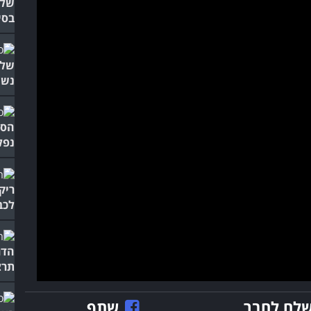
של 
בסי
של 
נשמ
הסר
נפל
ריק
לכב
הדר
תרצ
לח לחבר
שתף