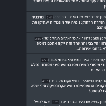
מחוז עוף החול - אחד מהאזורים היפים ביותר
ן
נורבגיה
2:41
המזרח הרחוק: נופיה של מונגוליה יעתיקו את
תכם
2:15
טון הקצבי והמיוחד הזה ייקח אתכם למסע
א ברחבי אירופה...
4:58
ודי ציפורי השיר: צפו במופע סיני מסורתי נפלא
וד האביב
4:32
קונים המעופפים: מופע אקרובטיקה סיני שלא
ו לפספס!
צאו לטייל
3:26