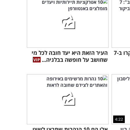
5:40
הישבו בקסמה של בלגרד
כשאורות העיר היפים
מנצנצים בלילה...
3:10
האם זאת העיר הכי יפה
לזכר הקהילה המפוארת: בקרו ב-7
העיר הזאת היא יעד חובה לכל מי
בפולין? בואו לגלות את פלאי
קרקוב...
שחושב על חופשה בבלגיה...
6:52
צפו בתיעוד עוצר הנשימה של
אחת מהדרכים היפות ביותר
בעולם...
2:36
צאו לסיור באיכות 4K באתרים
העתיקים מתקופת הזוהר של
אתונה
4:22
6:43
בין
אלו הם 10 הנהרות שתרצו לשוט