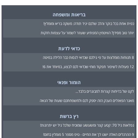
בריאות ומשפחה
כפית אחת בכל בוקר והלב שלכם יגיד תודה: משקה בריא ומומלץ!
יותר טוב מסידן? הוויטמין המפתיע שעוזר לשמור על עצמות חזקות
כדאי לדעת
8 תנוחות מומלצות על פי גילכם שכדאי לנסות כבר הלילה במיטה
12 פעולות לשיפור תפקוד מוחי שכדאי לכם לבצע, במיוחד את 6!
הומור ופנאי
לקט של בדיחות קצרות למבוגרים בלבד...
מאגר הפאזלים הענק הזה יספק לכם ולמשפחתכם שעות של הנאה
רץ ברשת
נפלאות גיל 70: קטע קצר ומשעשע שמוכיח שלכל גיל יש יתרונות!
9 ההרגלים האלה ישנו לך את החיים - טיפ מספר 5 מומלץ בחום!