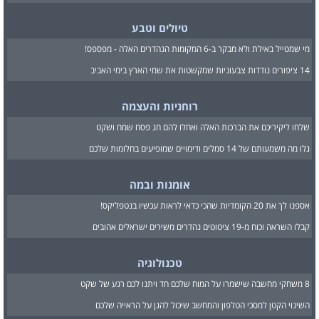
טיולים וטבע
מי שמטייל באילת ולא מבקר ב-6 המקומות הנהדרים האלה - מפספס!
14 ציפורים נודדות צבעוניות שמקשטות את שמי הארץ בימי האביב
רוחניות והעצמה
שלחו ליקיריכם את הברכות האלה ואחלו להם חג פסח שמח ושקט
גלו מה משמעותם של 14 סמלים ודימויים שמופיעים בחלומות שלכם
אומנות ובמה
אספנו לך את 20 הקומדיות שהכי כדאי לראות עכשיו בנטפליקס!
קבלו השראה וכוח מ-19 ציטוטים נהדרים משירים ישראלים אהובים
טכנולוגיה
8 משחקי מחשבה שישמרו על המוח שלכם חד ויתנו לכם רגע של שקט
השינוי הקטן למסכי הטלפון והמחשב שיכול להגן על הראייה שלכם