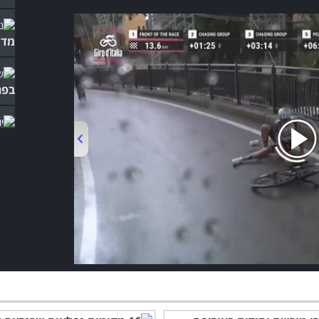
מדה
בפר
בגר
00:00
/
00:58