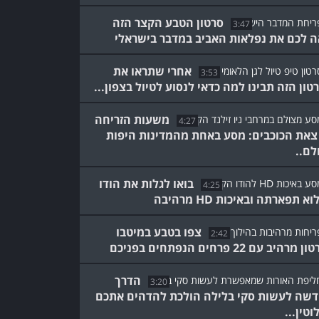
סרטון הטבע הקצר הזה
3:47
ה לכם את נפלאות האביב במדבר בישראלי
אחרי שתראו את
3:53
טון הזה תבינו למה כדאי לנסוע לטיול בצפון...
משעות הזריחה
4:27
צאת הכוכבים: מסע באחת מהמדינות היפות
לם..
בואו לגלות את הודו
4:25
א תפארתה ובאיכות HD מרהיבה
צפו בטבע במיטבו
2:42
מרהיב עם 22 פרחים הנפתחים בפניכם
הדרך
3:20
שה לעשות סקי בלילה הולכת להדהים אתכם
וטין...