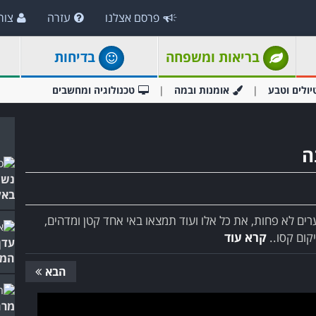
פרסם אצלנו
עזרה
צור
בריאות ומשפחה
בדיחות
יולים וטבע
אומנות ובמה
טכנולוגיה ומחשבים
ה
נשי
באלי
רים לא פחות, את כל אלו ועוד תמצאו באי אחד קטן ומדהים,
קום קסו..
קרא עוד
עדן
המל
הבא
מרה