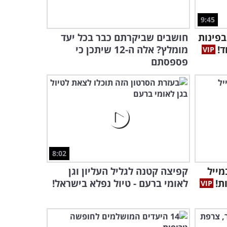
צאו למסע מדהים בישראל
שחושף את אוצרות המדינה
9:45
היפה שלנו...
בפינות
חושבים שביקרתם כבר בכל יעד
22:02
ד!
מומלץ? אלה ה-12 שיתכן כי
לא היה לי מושג שאנשים
פספסתם
מסוגלים לעשות כאלה דברים
מדהימים...
3:05
צפו באחד מפלאי הטבע
היפים ביותר באיטליה בסרטון
4K מרהיב
4:05
8:02
הסרטון הבא יגרום לכם לעזוב
ייל
קפיצה קטנה לגליל העליון וגן
הכל ולטוס אל חוף הים
לאומי ברעם - טיול נפלא בישראל!
המיוחד הזה...
2:32
צפו בנופי נורווגיה הקסומה