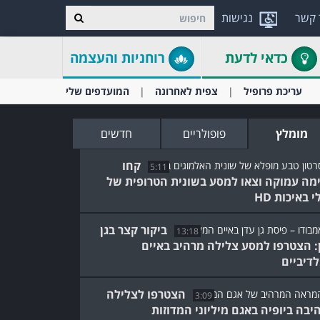
 קשר
נגישות
כדאי לדעת
רוחניות והעצמה
עריכת פרופיל
צפית לאחרונה
המועדפים שלי
מומלץ
פופולריים
חדשים
קחו
5:11
מה עמוקה וצאו למסע בשונית הטרופית של
 באיכות HD
ביקור קצר בגן
13:18
: הצטרפו למסע צלילה מרהיב באיים
דיביים
הצטרפו לצלילה
3:09
יבה ביופיה באגם מיליוני המדוזות