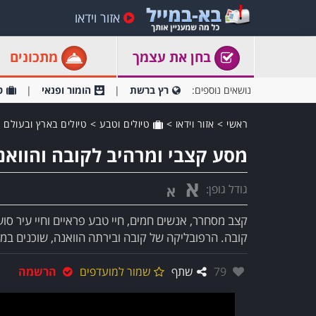
אזור וידאו
בחן את עצמך
מתכונים
נושאים נוספים:
רץ ברשת
הומור ופנאי
ט
ראשי
>
אזור וידאו
>
טיולים וטבע
>
טיולים בארץ ובעולם
מסע קצבי ומרהיב לקובה והוואנ
א
גודל גופן:
א
קצב מסחרר, אנשים חמים, חיי טבע פראיים וחיי עיר סוע
קובה. הרפובליקה של קובה ובירתה הוואנה, שוכנים במי
אהבו:
79
שתף
שמור למועדפים
הרשמה