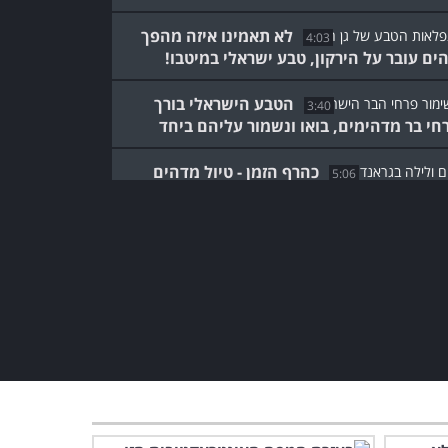
לא תאמינו איזה מהפך
4:03
ים עובר על הירקון, טבע ישראלי במיטבו!
הטבע הישראלי בורך
3:40
חי בר מדהימים, בואו ונשמור עליהם ביחד
כהרף הזמן - טיול מדהים
5:06
אנד קניון!
מהעולם באהבה - כל
המקומות המדהימים ביותר!
4:18
ניו זילנד - מופע דרמה סוחף
מבית היוצר של הטבע!
5:58
לעוף עם הכוכבים - מסע בשמי