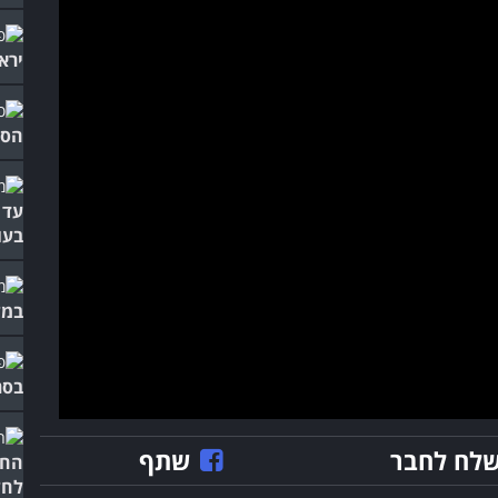
ירא
הסר
עד 
בעו
במלו
בסרטון 
לח לחבר
שתף
החד
לחל