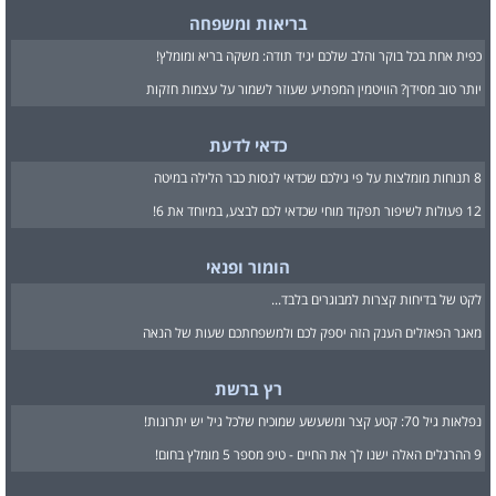
בריאות ומשפחה
כפית אחת בכל בוקר והלב שלכם יגיד תודה: משקה בריא ומומלץ!
יותר טוב מסידן? הוויטמין המפתיע שעוזר לשמור על עצמות חזקות
כדאי לדעת
8 תנוחות מומלצות על פי גילכם שכדאי לנסות כבר הלילה במיטה
12 פעולות לשיפור תפקוד מוחי שכדאי לכם לבצע, במיוחד את 6!
הומור ופנאי
לקט של בדיחות קצרות למבוגרים בלבד...
מאגר הפאזלים הענק הזה יספק לכם ולמשפחתכם שעות של הנאה
רץ ברשת
נפלאות גיל 70: קטע קצר ומשעשע שמוכיח שלכל גיל יש יתרונות!
9 ההרגלים האלה ישנו לך את החיים - טיפ מספר 5 מומלץ בחום!