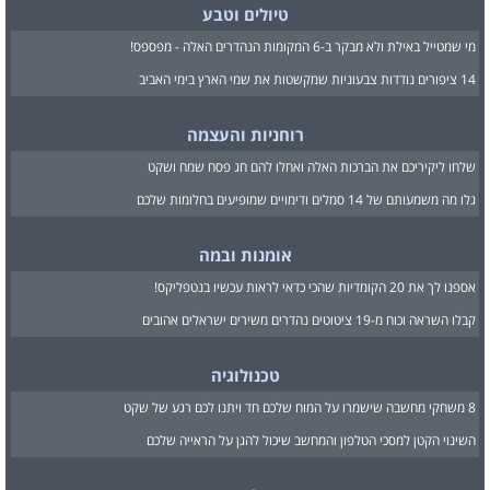
טיולים וטבע
מי שמטייל באילת ולא מבקר ב-6 המקומות הנהדרים האלה - מפספס!
14 ציפורים נודדות צבעוניות שמקשטות את שמי הארץ בימי האביב
רוחניות והעצמה
שלחו ליקיריכם את הברכות האלה ואחלו להם חג פסח שמח ושקט
גלו מה משמעותם של 14 סמלים ודימויים שמופיעים בחלומות שלכם
אומנות ובמה
אספנו לך את 20 הקומדיות שהכי כדאי לראות עכשיו בנטפליקס!
קבלו השראה וכוח מ-19 ציטוטים נהדרים משירים ישראלים אהובים
טכנולוגיה
8 משחקי מחשבה שישמרו על המוח שלכם חד ויתנו לכם רגע של שקט
השינוי הקטן למסכי הטלפון והמחשב שיכול להגן על הראייה שלכם