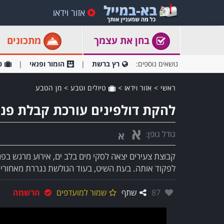
אזור וידאו
בחן את עצמך
מתכונים
נושאים נוספים:
רץ ברשת
הומור ופנאי
ט
ראשי
>
אזור וידאו
>
טיולים וטבע
>
מן הטבע
להקת דולפינים עורכת קבלת פני
א
גודל גופן:
א
קבוצת צעירים יצאה לסקי מים בלב ים, אירוע מרגש 
לפקוד אותה. בעת השיט, בעוד הגולשת נגררת מאחורי 
אהבו:
87
שתף
שמור למועדפים
הרשמה