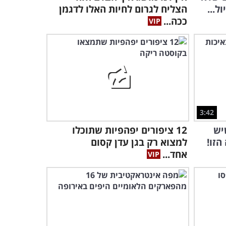
שק של סנטימנטים - תיעוד
ל...
הצליח לגרום לחיות האלו לדגמן
ההופעה האחרונה של
ככה...
הלהקה הכי ישראלית
1:47:33
הדבר היחיד שאתם צריכים
לדעת כדי להצליח במה
שאתם עושים
6:22
גם בענפי הספורט
9:43
3:42
וטליים ביותר יש רגעים מכמירי לב!
יש
12 ציפורים יפהפיות שתוכלו
הזו!
למצוא רק בגן עדן קסום
אין דבר כזה כישרון, רק עבודה
אחד...
קשה - סרטון מדהים להשראה
מידית!
4:08
סרטון נפלא המוכיח שגם
בכדורגל אפשר למצוא המון
רגש וכבוד הדדי
5:36