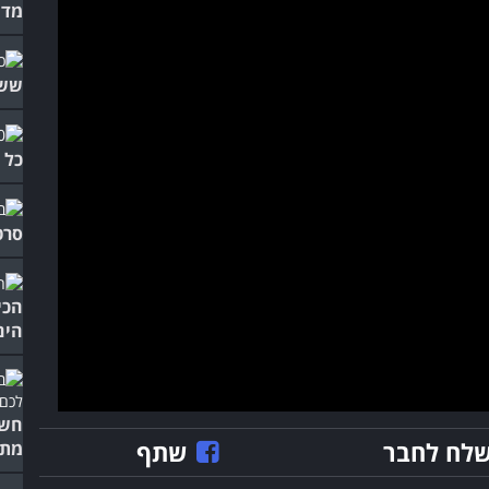
מדי
ששו
כל 
סרט
הכי
הים
חשב
לח לחבר
שתף
מתב