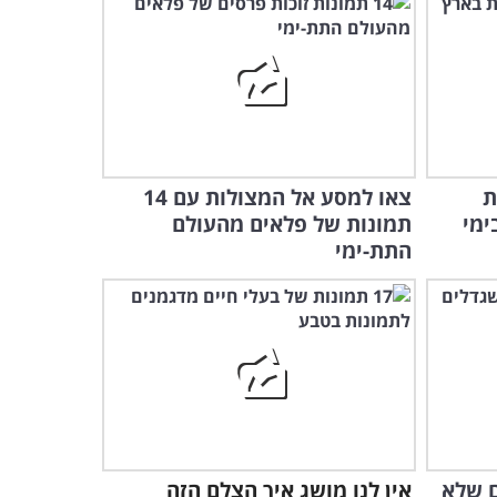
2:37
סרטון אווירי מרהיב חושף את
יופיים הנדיר של האיים
המלדיביים...
5:33
לילדה החמודה הזאת יש
ת
צאו למסע אל המצולות עם 14
בקשה אחת פשוטה וחשובה
אליכם...
ימי
תמונות של פלאים מהעולם
1:17
התת-ימי
הסרטון הזה יעשה לכם חשק
לטוס לטהיטי ולהתחיל לגלוש
על הגלים...
4:19
הגולשים האלה רוכבים על
הגלים בשיטה שתשאיר אתכם
עם פה פעור
3:04
ם שלא
אין לנו מושג איך הצלם הזה