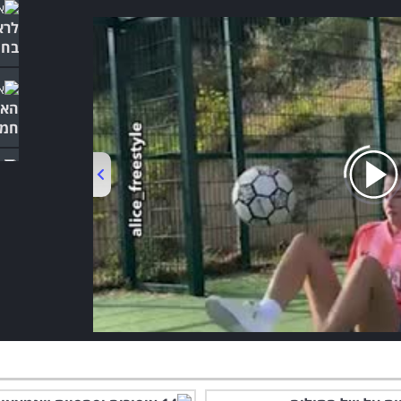
לרא
בחו
האל
חמו
סרט
לאד
00:00
/
01:04