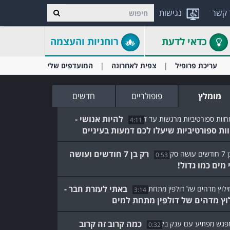
 קשר
נגישות
כדאי לדעת
רוחניות והעצמה
עריכת פרופיל
צפית לאחרונה
המועדפים שלי
מומלץ
פופולריים
חדשים
להיות אנושי -
4:11
ות ספורטיביות שיעלו לכם דמעות בעיניים
רק בן 7 חודשים ועושה
0:53
 מים כמו גדול!
באתי לעזרת חבר -
3:14
וץ מדהים של דולפין מתחת למים
כמה קרוב זה קרוב
0:32