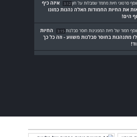
איזה כיף
3:12
ות את החיות החמודות האלה נהנות כמונו
ף הים!
החיות
3:15
ו מתנהגות בחוסר סבלנות משווע - וזה כל כך
ד!
8:36
ון מרגש: חיות שמראות את הכרת התודה שלהן
ם שהציל אותן
תצללו למעמקי גן העדן של
זנזיבר ותגלו עולם מלא בצבע
ופאר...
8:02
החמודים האלה יעשו לכם
חשק לעשות כושר עם חיית
המחמד שלכם!