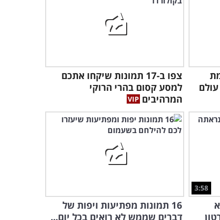
3:04
קרנבל מתחת למים - שמורת
האלמוגים באילת
2:34
מת
צפו ב-17 תמונות שיקחו אתכם
חברות מדהימה בין פילה
עולם
למסע קסום בהרי הרוקי
יתומה לכלבה שננטשה
המרהיבים
2:28
3:58
א
16 תמונות מפתיעות ויפות של
טון
דברים שממש לא רואים בכל יום...