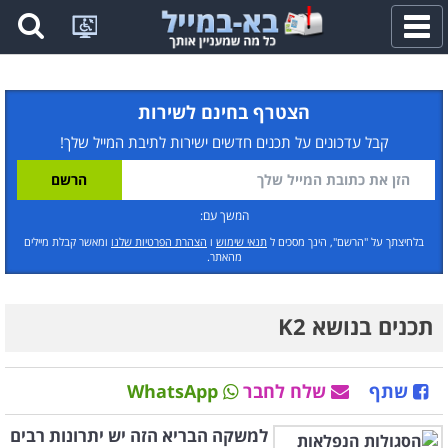
פתח
תפריט
הצטרף בחינם לשירות
קבל עדכונים על תכנים חדשים ישירות לתיבת המייל שלך!
המשך עם:
בלחיצתך על "הרשם", הינך מסכים ל
תנאי שימוש
ו
הצהרת הפרטיות שלנו
ומאשר קבלת מיילים
מהאתר.
תכנים בנושא K2
שתף
שלח לחבר
WhatsApp
למשקה הבריא הזה יש יתרונות רבים