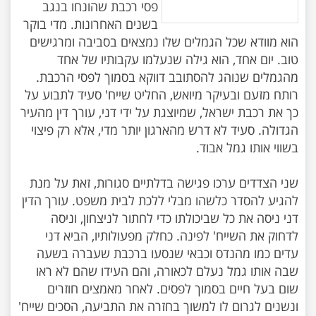
פסי רכבת שהונחו בנגב
בשנים האחרונות. מדי בוקר
הוא מוודא שכל הגמלים שלו נמצאים בסביבה ומרגישים
טוב. יום אחד, הוא גילה שנעלמו עקבותיו של אחד
מהגמלים שנוהג להסתובב דווקא בסמוך לפסי הרכבת.
רותח מזעם ובעיקר מיואש, החליט שייח' סעיד לתבוע על
כך את רכבת ישראל, שמיוצגת על ידי דני, עורך דין מהעיר
הגדולה. סעיד לא דרש מהארגון יותר מדי, אלא רק פיצוי
שני הצדדים ערכו פגישה בדלתיים סגורות, זאת על מנת
להגיע להסדר כלשהו מבלי ללכת לבית משפט. עורך הדין
דני ניסה את כל שביכולתו כדי לחתור לניצחון, וניסה
לדחוק את השייח' לפינה. כחלק מפעולותיו, הביא דני
עדים כמו מהנדס וכבאי שנסעו ברכבת שעברה בשעה
שבה אותו גמל נעלם לכאורה, והם העידו שהם לא ראו
שום בעל חיים בסמוך לפסים. לאחר מאמצים חוזרים
ונשנים לגרום לו למשוך בחזרה את התביעה, הסכים שייח'