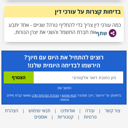
בדיחות קצרות על עורכי דין
כמה עורכי דין צריך כדי להחליף נורה? שניים - אחד יתבע
את חברת החשמל והשני את יצרן הנורות.
שתף
רוצים להתחיל את היום עם חיוך?
הירשמו לבדיחה היומית שלנו!
המשך עם:
בלחיצתך על "הרשם", הינך מסכים ל
תנאי שימוש
ו
הצהרת הפרטיות שלנו
ומאשר קבלת מיילים
מהאתר.
צור קשר
עזרה
אודותינו
תנאי שימוש
הצהרת
|
|
|
|
פרטיות
קטגוריות
אוספים
|
|