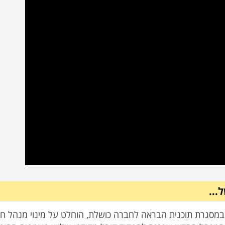
00:00
/
01:06
...