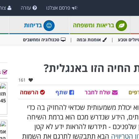
פרסם אצלנו
עזרה
צור
בריאות ומשפחה
בדיחות
יולים וטבע
אומנות ובמה
טכנולוגיה ומחשבים
 החיה הזו באנגלית?
ב
אהבו:
161
פים
שלח לחבר
שתף
הרשמה
וא יכולת משמעותית שכדאי להחזיק בה כדי
עיתים, הידע שנדרש מכם הוא ברמת השיחה
שלפניכם - תידרשו להראות ידע לא קטן
ן הטריוויה
הבא תתבקשו לתרגם את השמות