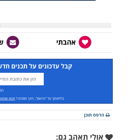
אהבתי
ש
קבל עדכונים על תכנים חדש
המ
בלחיצתך על "הרשם", הינך מסכים ל
תנאי שימוש
הדפס תוכן
אולי תאהב גם: