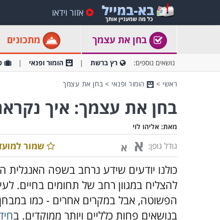
אזור וידאו
בחן את עצמך
מתכונים
נושאים נוספים:
רץ ברשת
הומור ופנאי
ט
ראשי
>
הומור ופנאי
>
בחן את עצמך
בחן את עצמך: איך נקראת
מאת:
אליהו לוי
א
שמור למועד
גודל גופן:
א
כולנו יודעים שידע נרחב בשפה האנגלית ה
להצליח במגוון רחב של תחומים בחיים. ל
הפשוטה, אבל במקרים אחרים - כמו במבחן 
בנושאים פחות כלליים ויותר ממוקדים. ב
חידו