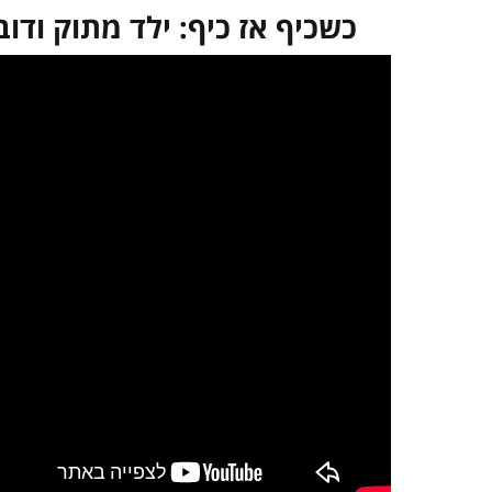
כשכיף אז כיף: ילד מתוק ודו
במקרה שאינך מצליח 