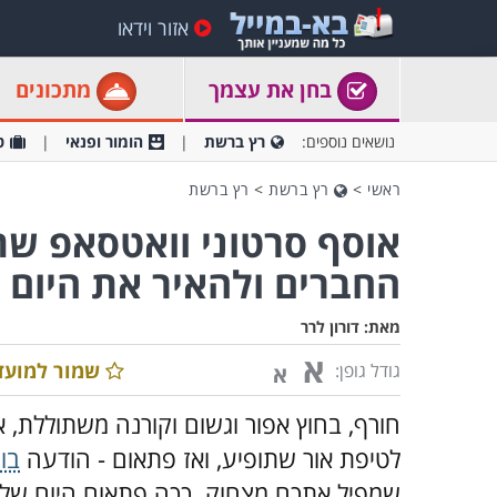
אזור וידאו
בחן את עצמך
מתכונים
נושאים נוספים:
רץ ברשת
הומור ופנאי
ט
ראשי
>
רץ ברשת
>
רץ ברשת
אוסף סרטוני וואטסאפ שת
החברים ולהאיר את היום
מאת:
דורון לרר
א
שמור למועד
גודל גופן:
א
חורף, בחוץ אפור וגשום וקורנה משתוללת, 
לטיפת אור שתופיע, ואז פתאום - הודעה
בו
שמפיל אתכם מצחוק. ככה פתאום היום שלכ