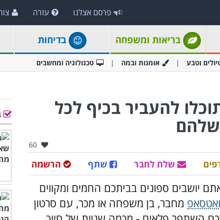
פרסם אצלנו
עזרה
צור
בריאות ומשפחה
בדיחות
יולים וטבע
אומנות ובמה
טכנולוגיה ומחשבים
וכלו להעביר בכיף לכל
ב
 שלהם
אהבו:
60
פים
שלח לחבר
שתף
הרשמה
אתם יושבים ספונים בביתכם החמים ומקווים
ואטסאפ
מחבר, בן משפחה או מכר, עם סרטון
ם השתפר פלאים - מכמה שניות של חיוך