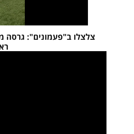
צלצלו ב"פעמונים": גרסה מ
ראי
במקרה שאינך מצליח 