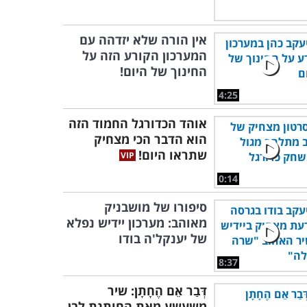
אין הורה שלא יזדהה עם
המערכון הקורע הזה על
החינוך של היום!
4:25
אוהד הכדורגל החמוד הזה
הוא הדבר הכי מצחיק
שתראו היום!
0:14
סיפורו של מושבניק
מאוהב: מערכון יידיש נפלא
של יענקל'ה בודו
8:37
דְּבַר אֵם הֶחָתָן: שיר
משעשע מאת החותנת לבן