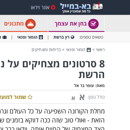
אזור וידאו
בחן את עצמך
מתכונים
נושאים נוספים:
רץ ברשת
הומור ופנאי
ט
ראשי
>
הומור ופנאי
>
בדיחות ומצחיקים
8 סרטונים מצחיקים על 
הרשת
מאת:
עופר בר אל
א
שמור למועד
גודל גופן:
א
מחלת הקורונה השפיעה על כל העולם וגרמ
הזאת - ואולי טוב שזה ככה דווקא בזמנים
הצד המצחיק של החיים איתה. וודאי כבר צ