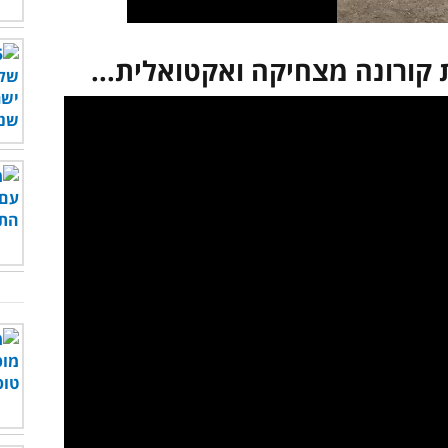
 קורונה מצחיקה ואקטואלית...
לצפות בסרטון - לחץ כאן