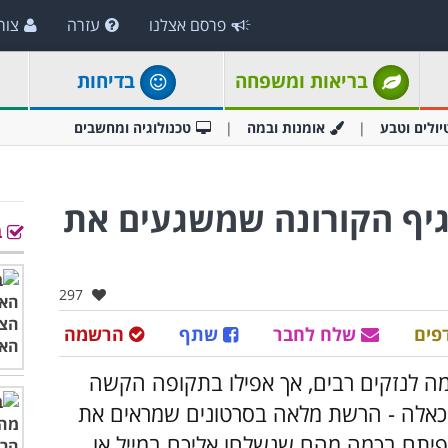
פרסם אצלנו
עזרה
צור
בריאות ומשפחה
בדיחות
יולים וטבע
אומנות ובמה
טכנולוגיה ומחשבים
נגיף הקורונה שמשגעים את
ב
אהבו:
297
פים
שלח לחבר
שתף
הרשמה
ה לנזקים רבים, אך אפילו בתקופה הקשה
 שכאלה - הרשת מלאה בסרטונים שמראים את
פיתם בכמה מהם שנשלחו אליכם במייל או