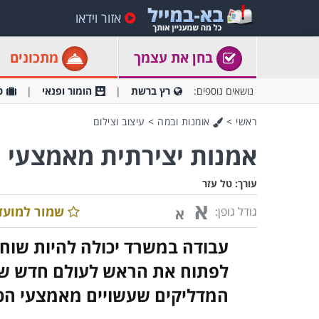
אזור וידאו
בחן את עצמך
מתכונים
נושאים נוספים:
רץ ברשת
הומור ופנאי
ט
ראשי
>
אומנות ובמה
>
עיצוב וצילום
אמנות יצירתית מאמצעי 
עורך:
טל עזר
א
שמור למועד
גודל גופן:
א
עבודה במשרד יכולה להיות שוח
לפתוח את הראש לעולם חדש של 
המדליקים שעשויים מאמצעי הכת