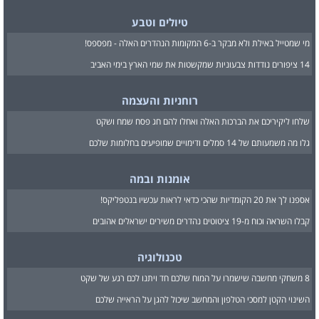
טיולים וטבע
מי שמטייל באילת ולא מבקר ב-6 המקומות הנהדרים האלה - מפספס!
14 ציפורים נודדות צבעוניות שמקשטות את שמי הארץ בימי האביב
רוחניות והעצמה
שלחו ליקיריכם את הברכות האלה ואחלו להם חג פסח שמח ושקט
גלו מה משמעותם של 14 סמלים ודימויים שמופיעים בחלומות שלכם
אומנות ובמה
אספנו לך את 20 הקומדיות שהכי כדאי לראות עכשיו בנטפליקס!
קבלו השראה וכוח מ-19 ציטוטים נהדרים משירים ישראלים אהובים
טכנולוגיה
8 משחקי מחשבה שישמרו על המוח שלכם חד ויתנו לכם רגע של שקט
השינוי הקטן למסכי הטלפון והמחשב שיכול להגן על הראייה שלכם