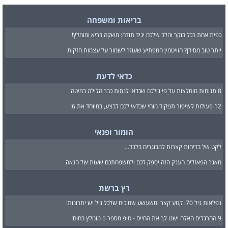
בריאות ומשפחה
כפית אחת בכל בוקר והלב שלכם יגיד תודה: משקה בריא ומומלץ!
יותר טוב מסידן? הוויטמין המפתיע שעוזר לשמור על עצמות חזקות
כדאי לדעת
8 תנוחות מומלצות על פי גילכם שכדאי לנסות כבר הלילה במיטה
12 פעולות לשיפור תפקוד מוחי שכדאי לכם לבצע, במיוחד את 6!
הומור ופנאי
לקט של בדיחות קצרות למבוגרים בלבד...
מאגר הפאזלים הענק הזה יספק לכם ולמשפחתכם שעות של הנאה
רץ ברשת
נפלאות גיל 70: קטע קצר ומשעשע שמוכיח שלכל גיל יש יתרונות!
9 ההרגלים האלה ישנו לך את החיים - טיפ מספר 5 מומלץ בחום!