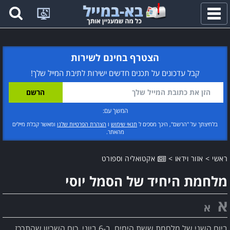
פתח
תפריט
הצטרף בחינם לשירות
קבל עדכונים על תכנים חדשים ישירות לתיבת המייל שלך!
המשך עם:
בלחיצתך על "הרשם", הינך מסכים ל
תנאי שימוש
ו
הצהרת הפרטיות שלנו
ומאשר קבלת מיילים
מהאתר.
ראשי
>
אזור וידאו
>
אקטואליה וספורט
מלחמת היחיד של הסמל יוסי
א
א
ביום השני של מלחמת ששת הימים, ב-6 ביוני, כוח השריון שהתרכז