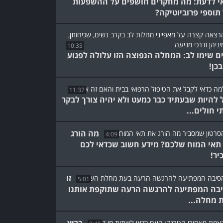
י לדעת: מה מחקרים חושפים על ההשפעות
תוספי פרוביוטיקה?
10:35
ם שימו לב: המחלה הנפוצה הזו עלולה לפגוע
בכן!
11:37
ל להיות שבעתיד כבר כמעט ולא יהיה צורך לבקר
י חולים...
מה הורג
4:09
תאי המוח שלכם? מידע חשוב שכדאי לכם
יר!
זו
5:01
בה המפתיעה להרגשה הרעה שתוקפת אותנו
 מחלה...
בריא