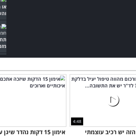
או 
והש
תחק
מזמ
מיד
4:48
הזה יש רכיב עוצמתי
אימון 15 דקות נהדר שיגן