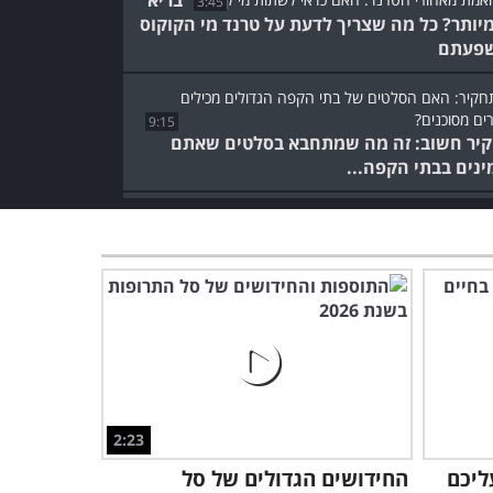
3:45
מיותר? כל מה שצריך לדעת על טרנד מי הקוקוס
פעתם
9:15
יר חשוב: זה מה שמתחבא בסלטים שאתם
ינים בבתי הקפה...
המדריך לאריכות ימים: טיפים
שכדאי להכיר מפי ד"ר רונדה
פטריק
4:15
2:23
החידושים הגדולים של סל התרופות ל-2026 -
ע שכדאי להכיר
מומחית עושה סדר: כל מה
2:23
שחשוב לדעת על ניתוחי
 עליכם
מתיחת פנים
החידושים הגדולים של סל
6:55