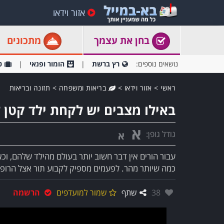
אזור וידאו
בחן את עצמך
מתכונים
נושאים נוספים:
רץ ברשת
הומור ופנאי
ט
ראשי
>
אזור וידאו
>
בריאות ומשפחה
>
תזונה ובריאות
באילו מצבים יש לקחת ילד קטן ל
א
גודל גופן:
א
עבור הורים אין דבר חשוב יותר בעולם מהילד שלהם, וכא
כמה שיותר מהר. לפעמים מספיק לקבוע תור אצל הרופא
אהבו:
38
שתף
שמור למועדפים
הרשמה