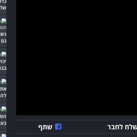
כדא
של 
נשי
גם 
יכו
בבת
את 
להכ
הסי
בעת
לח לחבר
שתף