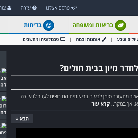
פרסם אצלנו
עזרה
צור
בריאות ומשפחה
בדיחות
יולים וטבע
אומנות ובמה
טכנולוגיה ומחשבים
חדר מיון בבית חולים?
אבח
להצ
שר מתעורר סימן לבעיה בריאותית הם רוצים לעזור לו או לה
, אך במקר..
קרא עוד
רופ
בחו
הבא