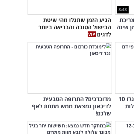
עולים לכיתה א', זה הסרט
בשבילם!
3:43
43:41
צריכת
הגיע הזמן שתגלו מהי שיטת
2 תרגילי עיסוי עצמי מומלצים
ן שינה
הבישול הטובה והבריאה ביותר
להקלה על כאבי כתפיים
לדגים
וצוואר
3:30
התגלתה מחלת לב חדשה,
ויתכן שאתם סובלים ממנה -
היכנסו וגלו...
4:55
איך מאבחנים
9:58
סוג הסרטן הקטלני ביותר ומהם תסמיניו?
שטף דם הופיע על עורכם? גלו 10
מדוכדכים? התרופה הטבעית
כל מה שצריך לדעת על
לות
לדיכאון נמצאת ממש מתחת לאף
התסמינים והטיפול בדלקת
שלכם!
תוספתן ב-5 דקות
5:38