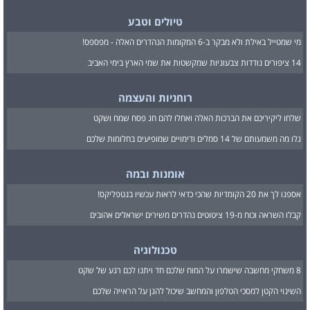
טיולים וטבע
מי שמטייל באילת ולא מבקר ב-6 המקומות הנהדרים האלה - מפספס!
14 ציפורים נודדות צבעוניות שמקשטות את שמי הארץ בימי האביב
רוחניות והעצמה
שלחו ליקיריכם את הברכות האלה ואחלו להם חג פסח שמח ושקט
גלו מה משמעותם של 14 סמלים ודימויים שמופיעים בחלומות שלכם
אומנות ובמה
אספנו לך את 20 הקומדיות שהכי כדאי לראות עכשיו בנטפליקס!
קבלו השראה וכוח מ-19 ציטוטים נהדרים משירים ישראלים אהובים
טכנולוגיה
8 משחקי מחשבה שישמרו על המוח שלכם חד ויתנו לכם רגע של שקט
השינוי הקטן למסכי הטלפון והמחשב שיכול להגן על הראייה שלכם