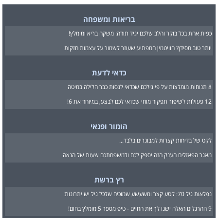
בריאות ומשפחה
כפית אחת בכל בוקר והלב שלכם יגיד תודה: משקה בריא ומומלץ!
יותר טוב מסידן? הוויטמין המפתיע שעוזר לשמור על עצמות חזקות
כדאי לדעת
8 תנוחות מומלצות על פי גילכם שכדאי לנסות כבר הלילה במיטה
12 פעולות לשיפור תפקוד מוחי שכדאי לכם לבצע, במיוחד את 6!
הומור ופנאי
לקט של בדיחות קצרות למבוגרים בלבד...
מאגר הפאזלים הענק הזה יספק לכם ולמשפחתכם שעות של הנאה
רץ ברשת
נפלאות גיל 70: קטע קצר ומשעשע שמוכיח שלכל גיל יש יתרונות!
9 ההרגלים האלה ישנו לך את החיים - טיפ מספר 5 מומלץ בחום!