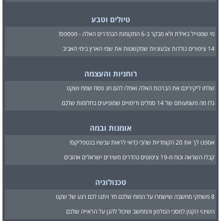
טיולים וטבע
מי שמטייל באילת ולא מבקר ב-6 המקומות הנהדרים האלה - מפספס!
14 ציפורים נודדות צבעוניות שמקשטות את שמי הארץ בימי האביב
רוחניות והעצמה
שלחו ליקיריכם את הברכות האלה ואחלו להם חג פסח שמח ושקט
גלו מה משמעותם של 14 סמלים ודימויים שמופיעים בחלומות שלכם
אומנות ובמה
אספנו לך את 20 הקומדיות שהכי כדאי לראות עכשיו בנטפליקס!
קבלו השראה וכוח מ-19 ציטוטים נהדרים משירים ישראלים אהובים
טכנולוגיה
8 משחקי מחשבה שישמרו על המוח שלכם חד ויתנו לכם רגע של שקט
השינוי הקטן למסכי הטלפון והמחשב שיכול להגן על הראייה שלכם