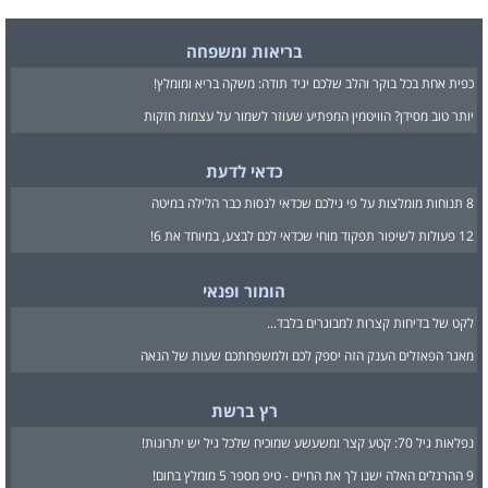
בריאות ומשפחה
כפית אחת בכל בוקר והלב שלכם יגיד תודה: משקה בריא ומומלץ!
יותר טוב מסידן? הוויטמין המפתיע שעוזר לשמור על עצמות חזקות
כדאי לדעת
8 תנוחות מומלצות על פי גילכם שכדאי לנסות כבר הלילה במיטה
12 פעולות לשיפור תפקוד מוחי שכדאי לכם לבצע, במיוחד את 6!
הומור ופנאי
לקט של בדיחות קצרות למבוגרים בלבד...
מאגר הפאזלים הענק הזה יספק לכם ולמשפחתכם שעות של הנאה
רץ ברשת
נפלאות גיל 70: קטע קצר ומשעשע שמוכיח שלכל גיל יש יתרונות!
9 ההרגלים האלה ישנו לך את החיים - טיפ מספר 5 מומלץ בחום!