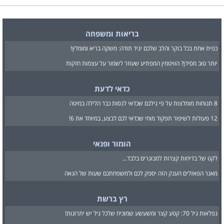
בריאות ומשפחה
כפית אחת בכל בוקר והלב שלכם יגיד תודה: משקה בריא ומומלץ!
יותר טוב מסידן? הוויטמין המפתיע שעוזר לשמור על עצמות חזקות
כדאי לדעת
8 תנוחות מומלצות על פי גילכם שכדאי לנסות כבר הלילה במיטה
12 פעולות לשיפור תפקוד מוחי שכדאי לכם לבצע, במיוחד את 6!
הומור ופנאי
לקט של בדיחות קצרות למבוגרים בלבד...
מאגר הפאזלים הענק הזה יספק לכם ולמשפחתכם שעות של הנאה
רץ ברשת
נפלאות גיל 70: קטע קצר ומשעשע שמוכיח שלכל גיל יש יתרונות!