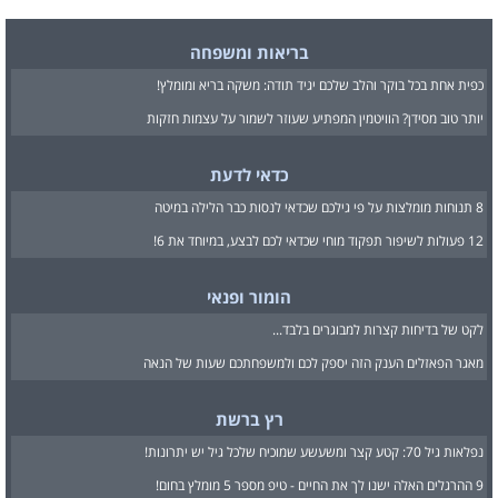
בריאות ומשפחה
כפית אחת בכל בוקר והלב שלכם יגיד תודה: משקה בריא ומומלץ!
יותר טוב מסידן? הוויטמין המפתיע שעוזר לשמור על עצמות חזקות
כדאי לדעת
8 תנוחות מומלצות על פי גילכם שכדאי לנסות כבר הלילה במיטה
12 פעולות לשיפור תפקוד מוחי שכדאי לכם לבצע, במיוחד את 6!
הומור ופנאי
לקט של בדיחות קצרות למבוגרים בלבד...
מאגר הפאזלים הענק הזה יספק לכם ולמשפחתכם שעות של הנאה
רץ ברשת
נפלאות גיל 70: קטע קצר ומשעשע שמוכיח שלכל גיל יש יתרונות!
9 ההרגלים האלה ישנו לך את החיים - טיפ מספר 5 מומלץ בחום!