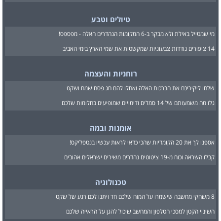
טיולים וטבע
מי שמטייל באילת ולא מבקר ב-6 המקומות הנהדרים האלה - מפספס!
14 ציפורים נודדות צבעוניות שמקשטות את שמי הארץ בימי האביב
רוחניות והעצמה
שלחו ליקיריכם את הברכות האלה ואחלו להם חג פסח שמח ושקט
גלו מה משמעותם של 14 סמלים ודימויים שמופיעים בחלומות שלכם
אומנות ובמה
אספנו לך את 20 הקומדיות שהכי כדאי לראות עכשיו בנטפליקס!
קבלו השראה וכוח מ-19 ציטוטים נהדרים משירים ישראלים אהובים
טכנולוגיה
8 משחקי מחשבה שישמרו על המוח שלכם חד ויתנו לכם רגע של שקט
השינוי הקטן למסכי הטלפון והמחשב שיכול להגן על הראייה שלכם