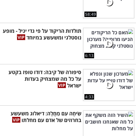
58:49
תולדות הריקוד על פי גדי יגיל - מופע
נוסטלגי ומשעשע במיוחד
6:13
סיפורה של קיבה: דודו טופז בקטע
על כל מה שמצחיק בעדות
ישראל
4:33
שִׂיחָה עִם מַחֲלָה: דיאלוג משעשע
בחרוזים של אדם עם מחלתו