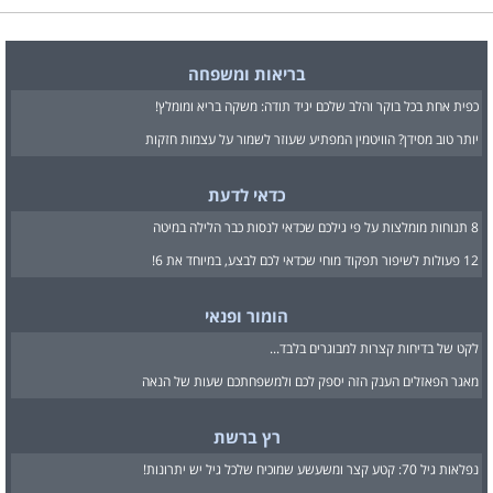
בריאות ומשפחה
כפית אחת בכל בוקר והלב שלכם יגיד תודה: משקה בריא ומומלץ!
יותר טוב מסידן? הוויטמין המפתיע שעוזר לשמור על עצמות חזקות
כדאי לדעת
8 תנוחות מומלצות על פי גילכם שכדאי לנסות כבר הלילה במיטה
12 פעולות לשיפור תפקוד מוחי שכדאי לכם לבצע, במיוחד את 6!
הומור ופנאי
לקט של בדיחות קצרות למבוגרים בלבד...
מאגר הפאזלים הענק הזה יספק לכם ולמשפחתכם שעות של הנאה
רץ ברשת
נפלאות גיל 70: קטע קצר ומשעשע שמוכיח שלכל גיל יש יתרונות!