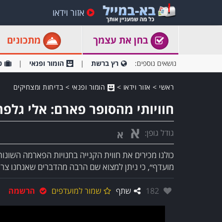
אזור וידאו
בחן את עצמך
מתכונים
נושאים נוספים:
רץ ברשת
הומור ופנאי
ט
ראשי
>
אזור וידאו
>
הומור ופנאי
>
בדיחות ומצחיקים
חוויותי מהסופר פארם: אלי גלפ
א
גודל גופן:
א
כולנו מכירים את חווית הקנייה בחנויות הפארמה השונו
מועדף״, כי ניתן למצוא שם הרבה מהדברים שאנחנו צרי
אהבו:
182
שתף
שמור למועדפים
הרשמה