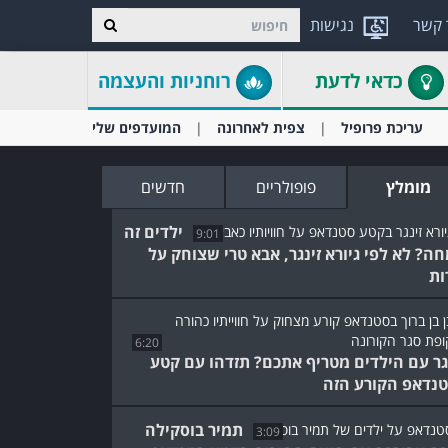
 קשר
נגישות
כדאי לדעת
רוחניות והעצמה
עריכת פרופיל
צפית לאחרונה
המועדפים שלי
מומלץ
פופולריים
חדשים
ילדים זה
9:01
ה? לא לפי גיורא זינגר, אבא טרי שצוחק על
ות
6:20
ר עם הילדים מטריף אתכם? תזדהו עם קטע
נדאפ הקורע הזה
תמיר בוסקילה
3:09