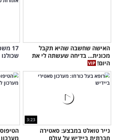
האישה שחשבה שהיא תקבל
17 מש
מכונית... בדיחה שעשתה לי את
שכולנו 
היום!
3:23
נייר טואלט במבצע: סאטירה
הטיפוסי
חברתית ביידיש על עולם
מערכון 