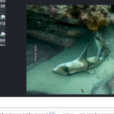
גמו
חבי
גרו
הור
של 