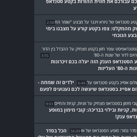
ם עבורכם את חווית ההורות בקטע סטנדאפ
ע
2:50
ק מהמקלט: צפו בקטע קורע על מצבנו בימי
צע הנוכחי
3:55
 הסטנדאפ הענק הזה יעלה בכם זיכרונות
ה-80' העליזות
ילדים זה שמחה -
6:49
ם אסייג בסטנדאפ שיעשה לכם געגועים לפעם
9:03
ות, קניות ובילוי בבריכה: קובי מימון במופע
דאפ ענק!
הכל בסדר
56:09