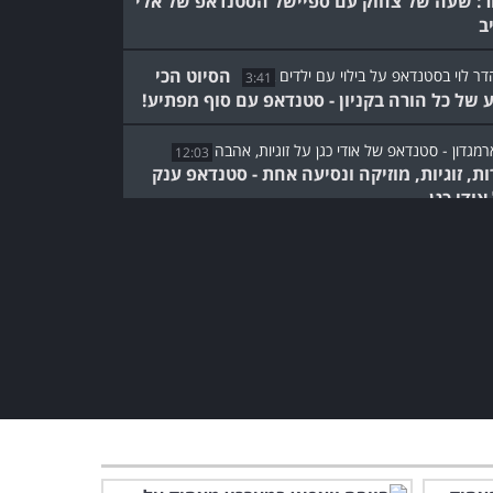
ר: שעה של צחוק עם ספיישל הסטנדאפ של אלי
ב
הסיוט הכי
3:41
ע של כל הורה בקניון - סטנדאפ עם סוף מפתיע!
12:03
ות, זוגיות, מוזיקה ונסיעה אחת - סטנדאפ ענק
אודי כגן
אודי כגן מזמין אתכם לצחוק
בסטנדאפ שיעשה לכם את
היום!
5:04
פסגת הקריירה שלי: יוחאי
ספונדר מגיע לעפולה עם
סטנדאפ מיוחד...
10:08
הורים - קשה לכם בחופש