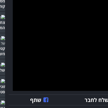
מסכ
קור
צחו
המב
קטע
משנות 
שלו
זוגי
סטנ
לח לחבר
שתף