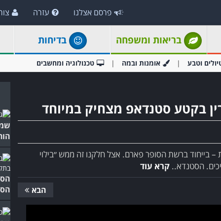
פרסם אצלנו
עזרה
צור
בריאות ומשפחה
בדיחות
יולים וטבע
אומנות ובמה
טכנולוגיה ומחשבים
רין בקטע סטנדאפ מצחיק במיוחד
שמח
הור
ת – בייחוד ברשת הסופר פארם. אצל חלקנו זה ממש ״בילוי
כים. הסטנדא..
קרא עוד
הסג
הסט
הבא