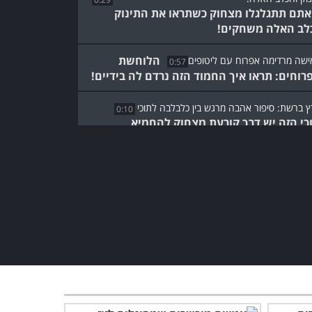
אתם תתגלגלו מצחוק כשתראו את התינוק
לב האלה משחקים!
הלוחשת
0:57
רוחים: תראו איך החמוד הזה נרדם לה בידיים!
0:10
כי הזה יש דרך קורעת מצחוק להחמיא
בלבה שמתמזמזת איתו
מישהו הכין "משחק הדיונון"
לאוגרים וזה כזה חמוד – מי
ינצח?
11:53
לתינוקות המקסימה הזו יש
את חוש הקצב הכי טוב שראינו
לאחרונה
1:01
הבולדוג המייבב: הכלב הזה