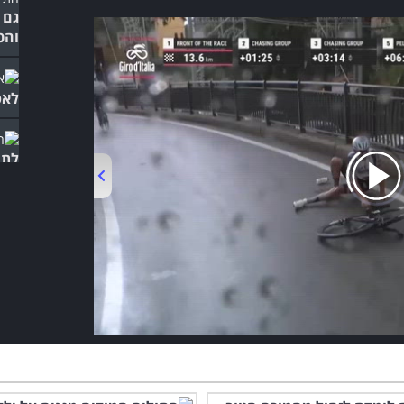
גם 
והכ
לאפ
לתו
לכל
00:00
/
00:58