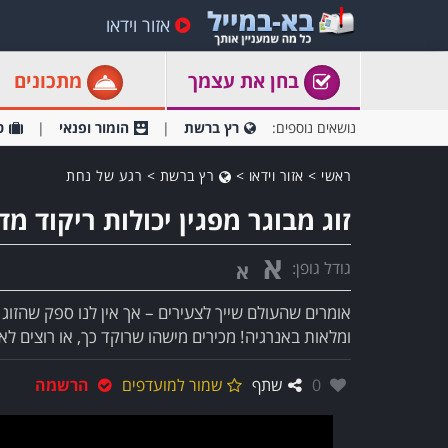
אזור וידאו
בחן את עצמך
מתכונים
נושאים נוספים:
רץ ברשת
הומור ופנאי
ט
ראשי
>
אזור וידאו
>
רץ ברשת
>
רגע של נחת
זוג מבוגר מפגין יכולות ריקוד מ
א
גודל גופן:
א
אומרים שהעולם שייך לצעירים – אך אין לנו ספק שהזוג 
ומלאות באנרגיה! מכירים מישהו שרוקד כך, או רוצים לאח
אהבו:
0
שתף
שמור למועדפים
הרשמה