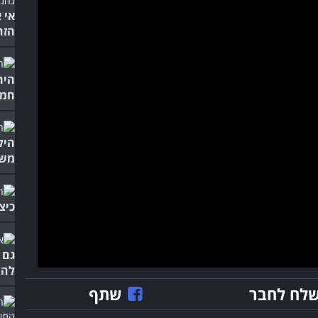
אי 
הזה
היה
חמו
היל
משה
כיצ
גם 
להצ
לח לחבר
שתף