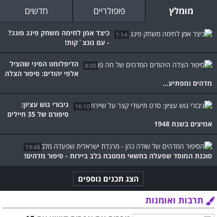
מומלץ
פופולריים
חדשים
כיצד אמן לחימה משחק פינג פונג?
1:14
- עם נונצ`קות!
הדיפלומט הסיני שהציל
8:00
אלפי יהודים: סיפור הצלה
מדהים ומפתיע...
גיבורי גוש עציון:
16:10
סיפורם של 35 חיילים
אמיצים בשנת 1948
19:48
סוכנת המוסד שפעלה בחשאי ממטבח בלב ביירות - סיפור מדהים!
הצג תכנים נוספים
תרבות ואומנות