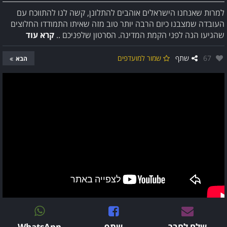
למרות שאנחנו הישראלים אוהבים להתלונן, קשה לנו להתווכח עם
העובדה שמצבנו כיום הרבה יותר טוב מזה שאיתו התמודדו החלוצים
שהגיעו הנה לפני הקמת המדינה. הסרטון שלפניכם ..
קרא עוד
אהבו:
67
שתף
שמור למועדפים
הבא
שלח לחבר
שתף
WhatsApp