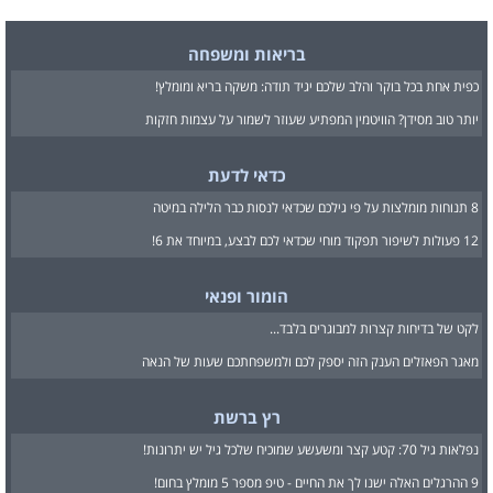
בריאות ומשפחה
כפית אחת בכל בוקר והלב שלכם יגיד תודה: משקה בריא ומומלץ!
יותר טוב מסידן? הוויטמין המפתיע שעוזר לשמור על עצמות חזקות
כדאי לדעת
8 תנוחות מומלצות על פי גילכם שכדאי לנסות כבר הלילה במיטה
12 פעולות לשיפור תפקוד מוחי שכדאי לכם לבצע, במיוחד את 6!
הומור ופנאי
לקט של בדיחות קצרות למבוגרים בלבד...
מאגר הפאזלים הענק הזה יספק לכם ולמשפחתכם שעות של הנאה
רץ ברשת
נפלאות גיל 70: קטע קצר ומשעשע שמוכיח שלכל גיל יש יתרונות!
9 ההרגלים האלה ישנו לך את החיים - טיפ מספר 5 מומלץ בחום!