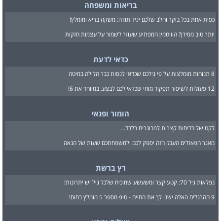
בריאות ומשפחה
כפית אחת בכל בוקר והלב שלכם יגיד תודה: משקה בריא ומומלץ!
יותר טוב מסידן? הוויטמין המפתיע שעוזר לשמור על עצמות חזקות
כדאי לדעת
8 תנוחות מומלצות על פי גילכם שכדאי לנסות כבר הלילה במיטה
12 פעולות לשיפור תפקוד מוחי שכדאי לכם לבצע, במיוחד את 6!
הומור ופנאי
לקט של בדיחות קצרות למבוגרים בלבד...
מאגר הפאזלים הענק הזה יספק לכם ולמשפחתכם שעות של הנאה
רץ ברשת
נפלאות גיל 70: קטע קצר ומשעשע שמוכיח שלכל גיל יש יתרונות!
9 ההרגלים האלה ישנו לך את החיים - טיפ מספר 5 מומלץ בחום!