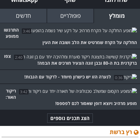
מומלץ
פופולריים
חדשים
התרגשו
3:46
ממופע
החלקה על הקרח שמרטיט את הלב ושובה את העין
צפו
2:40
ברקדנית בת ה-80 ובבן זוגה הצעיר חורכים את הבמה!
לנערה הזו יש כישרון מיוחד - לרקוד עם הגבות!
0:36
ריקוד
3:42
האור:
מופע מרהיב ויוצא דופן שאסור לכם לפספס!
הצג תכנים נוספים
רץ ברשת