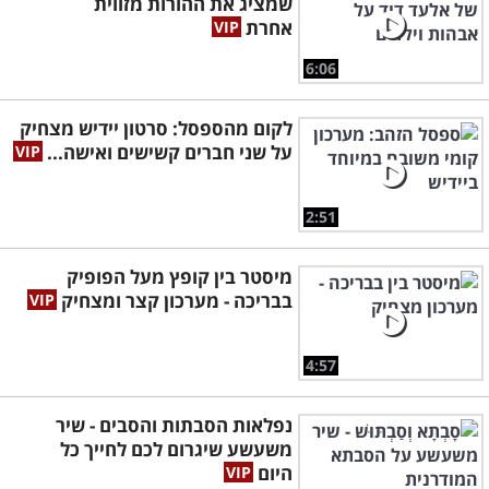
שמציג את ההורות מזווית
אחרת
6:06
לקום מהספסל: סרטון יידיש מצחיק
על שני חברים קשישים ואישה...
2:51
מיסטר בין קופץ מעל הפופיק
בבריכה - מערכון קצר ומצחיק
4:57
נפלאות הסבתות והסבים - שיר
משעשע שיגרום לכם לחייך כל
היום