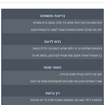
בריאות ומשפחה
כפית אחת בכל בוקר והלב שלכם יגיד תודה: משקה בריא ומומלץ!
יותר טוב מסידן? הוויטמין המפתיע שעוזר לשמור על עצמות חזקות
כדאי לדעת
8 תנוחות מומלצות על פי גילכם שכדאי לנסות כבר הלילה במיטה
12 פעולות לשיפור תפקוד מוחי שכדאי לכם לבצע, במיוחד את 6!
הומור ופנאי
לקט של בדיחות קצרות למבוגרים בלבד...
מאגר הפאזלים הענק הזה יספק לכם ולמשפחתכם שעות של הנאה
רץ ברשת
נפלאות גיל 70: קטע קצר ומשעשע שמוכיח שלכל גיל יש יתרונות!