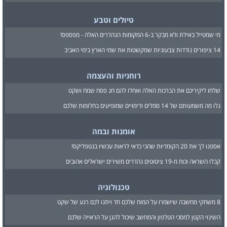
טיולים וטבע
מי שמטייל באילת ולא מבקר ב-6 המקומות הנהדרים האלה - מפספס!
14 ציפורים נודדות צבעוניות שמקשטות את שמי הארץ בימי האביב
רוחניות והעצמה
שלחו ליקיריכם את הברכות האלה ואחלו להם חג פסח שמח ושקט
גלו מה משמעותם של 14 סמלים ודימויים שמופיעים בחלומות שלכם
אומנות ובמה
אספנו לך את 20 הקומדיות שהכי כדאי לראות עכשיו בנטפליקס!
קבלו השראה וכוח מ-19 ציטוטים נהדרים משירים ישראלים אהובים
טכנולוגיה
8 משחקי מחשבה שישמרו על המוח שלכם חד ויתנו לכם רגע של שקט
השינוי הקטן למסכי הטלפון והמחשב שיכול להגן על הראייה שלכם