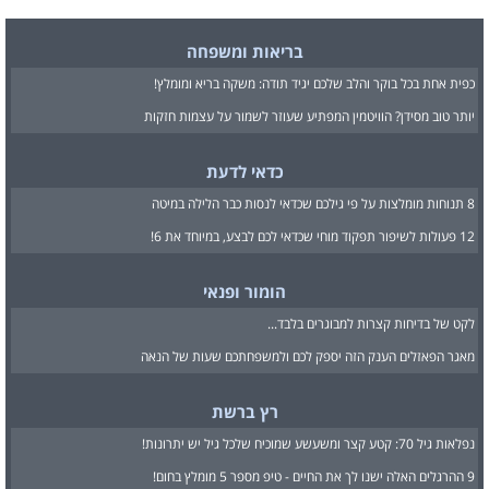
בריאות ומשפחה
כפית אחת בכל בוקר והלב שלכם יגיד תודה: משקה בריא ומומלץ!
יותר טוב מסידן? הוויטמין המפתיע שעוזר לשמור על עצמות חזקות
כדאי לדעת
8 תנוחות מומלצות על פי גילכם שכדאי לנסות כבר הלילה במיטה
12 פעולות לשיפור תפקוד מוחי שכדאי לכם לבצע, במיוחד את 6!
הומור ופנאי
לקט של בדיחות קצרות למבוגרים בלבד...
מאגר הפאזלים הענק הזה יספק לכם ולמשפחתכם שעות של הנאה
רץ ברשת
נפלאות גיל 70: קטע קצר ומשעשע שמוכיח שלכל גיל יש יתרונות!
9 ההרגלים האלה ישנו לך את החיים - טיפ מספר 5 מומלץ בחום!