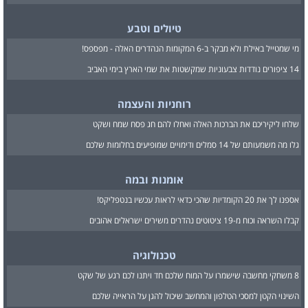
טיולים וטבע
מי שמטייל באילת ולא מבקר ב-6 המקומות הנהדרים האלה - מפספס!
14 ציפורים נודדות צבעוניות שמקשטות את שמי הארץ בימי האביב
רוחניות והעצמה
שלחו ליקיריכם את הברכות האלה ואחלו להם חג פסח שמח ושקט
גלו מה משמעותם של 14 סמלים ודימויים שמופיעים בחלומות שלכם
אומנות ובמה
אספנו לך את 20 הקומדיות שהכי כדאי לראות עכשיו בנטפליקס!
קבלו השראה וכוח מ-19 ציטוטים נהדרים משירים ישראלים אהובים
טכנולוגיה
8 משחקי מחשבה שישמרו על המוח שלכם חד ויתנו לכם רגע של שקט
השינוי הקטן למסכי הטלפון והמחשב שיכול להגן על הראייה שלכם