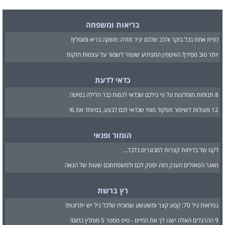
בריאות ומשפחה
כפית אחת בכל בוקר והלב שלכם יגיד תודה: משקה בריא ומומלץ!
יותר טוב מסידן? הוויטמין המפתיע שעוזר לשמור על עצמות חזקות
כדאי לדעת
8 תנוחות מומלצות על פי גילכם שכדאי לנסות כבר הלילה במיטה
12 פעולות לשיפור תפקוד מוחי שכדאי לכם לבצע, במיוחד את 6!
הומור ופנאי
לקט של בדיחות קצרות למבוגרים בלבד...
מאגר הפאזלים הענק הזה יספק לכם ולמשפחתכם שעות של הנאה
רץ ברשת
נפלאות גיל 70: קטע קצר ומשעשע שמוכיח שלכל גיל יש יתרונות!
9 ההרגלים האלה ישנו לך את החיים - טיפ מספר 5 מומלץ בחום!